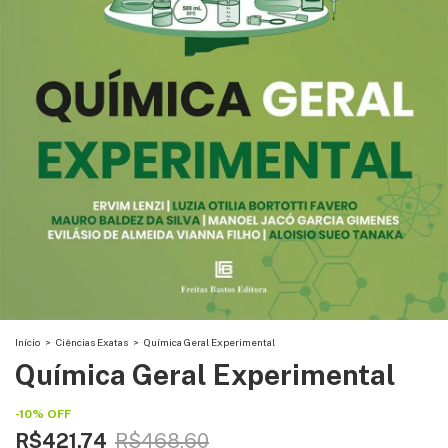
Início
>
Ciências Exatas
>
Química Geral Experimental
Química Geral Experimental
-
10
%
OFF
R$421,74
R$468,60