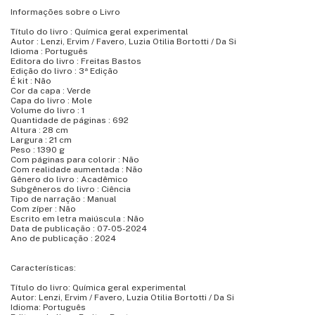
Informações sobre o Livro
Título do livro : Química geral experimental
Autor : Lenzi, Ervim / Favero, Luzia Otilia Bortotti / Da Si
Idioma : Português
Editora do livro : Freitas Bastos
Edição do livro : 3ª Edição
É kit : Não
Cor da capa : Verde
Capa do livro : Mole
Volume do livro : 1
Quantidade de páginas : 692
Altura : 28 cm
Largura : 21 cm
Peso : 1390 g
Com páginas para colorir : Não
Com realidade aumentada : Não
Gênero do livro : Acadêmico
Subgêneros do livro : Ciência
Tipo de narração : Manual
Com zíper : Não
Escrito em letra maiúscula : Não
Data de publicação : 07-05-2024
Ano de publicação : 2024
Características:
Título do livro: Química geral experimental
Autor: Lenzi, Ervim / Favero, Luzia Otilia Bortotti / Da Si
Idioma: Português