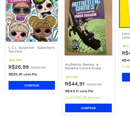
Livro
Cole
Mac
-
15
%
L.O.L. Surprise! - Superlivro
Secreto
R$
-
10
%
OFF
R$4
Authentic Games: a
R$26,99
2
x
d
R$29,99
Batalha Contra Ender
Dragon
R$25,91
com
Pix
-
10
%
OFF
R$44,91
R$49,90
COMPRAR
R$43,11
com
Pix
2
x
de
R$22,46
sem juros
COMPRAR