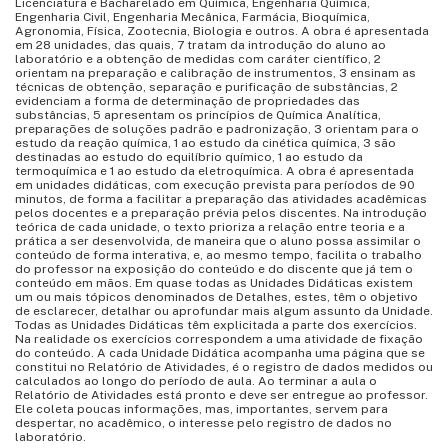
Licenciatura e Bacharelado em Química, Engenharia Química,
Engenharia Civil, Engenharia Mecânica, Farmácia, Bioquímica,
Agronomia, Física, Zootecnia, Biologia e outros. A obra é apresentada
em 28 unidades, das quais, 7 tratam da introdução do aluno ao
laboratório e a obtenção de medidas com caráter científico, 2
orientam na preparação e calibração de instrumentos, 3 ensinam as
técnicas de obtenção, separação e purificação de substâncias, 2
evidenciam a forma de determinação de propriedades das
substâncias, 5 apresentam os princípios de Química Analítica,
preparações de soluções padrão e padronização, 3 orientam para o
estudo da reação química, 1 ao estudo da cinética química, 3 são
destinadas ao estudo do equilíbrio químico, 1 ao estudo da
termoquímica e 1 ao estudo da eletroquímica. A obra é apresentada
em unidades didáticas, com execução prevista para períodos de 90
minutos, de forma a facilitar a preparação das atividades acadêmicas
pelos docentes e a preparação prévia pelos discentes. Na introdução
teórica de cada unidade, o texto prioriza a relação entre teoria e a
prática a ser desenvolvida, de maneira que o aluno possa assimilar o
conteúdo de forma interativa, e, ao mesmo tempo, facilita o trabalho
do professor na exposição do conteúdo e do discente que já tem o
conteúdo em mãos. Em quase todas as Unidades Didáticas existem
um ou mais tópicos denominados de Detalhes, estes, têm o objetivo
de esclarecer, detalhar ou aprofundar mais algum assunto da Unidade.
Todas as Unidades Didáticas têm explicitada a parte dos exercícios.
Na realidade os exercícios correspondem a uma atividade de fixação
do conteúdo. A cada Unidade Didática acompanha uma página que se
constitui no Relatório de Atividades, é o registro de dados medidos ou
calculados ao longo do período de aula. Ao terminar a aula o
Relatório de Atividades está pronto e deve ser entregue ao professor.
Ele coleta poucas informações, mas, importantes, servem para
despertar, no acadêmico, o interesse pelo registro de dados no
laboratório.