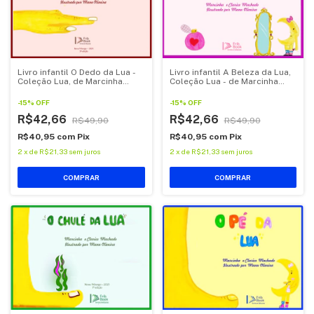
Livro infantil O Dedo da Lua -
Livro infantil A Beleza da Lua,
Coleção Lua, de Marcinha
Coleção Lua - de Marcinha
Machado
Machado
-
15
%
OFF
-
15
%
OFF
R$42,66
R$42,66
R$49,90
R$49,90
R$40,95
com
Pix
R$40,95
com
Pix
2
x
de
R$21,33
sem juros
2
x
de
R$21,33
sem juros