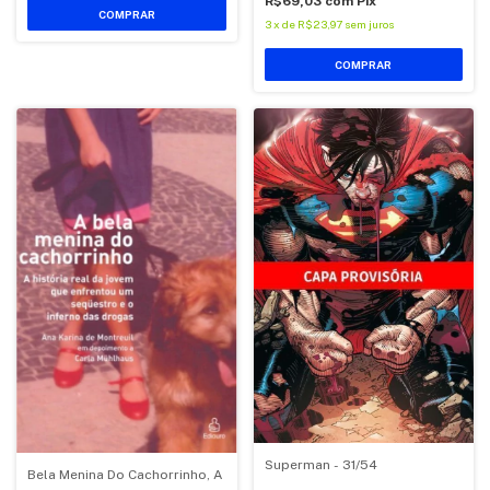
R$69,03
com
Pix
COMPRAR
3
x
de
R$23,97
sem juros
COMPRAR
Superman - 31/54
Bela Menina Do Cachorrinho, A