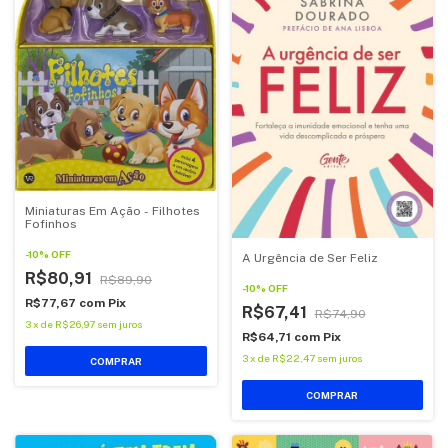
Miniaturas Em Ação - Filhotes
Fofinhos
-
10
%
OFF
A Urgência de Ser Feliz
R$80,91
R$89,90
-
10
%
OFF
R$77,67
com
Pix
R$67,41
R$74,90
3
x
de
R$26,97
sem juros
R$64,71
com
Pix
3
x
de
R$22,47
sem juros
COMPRAR
COMPRAR