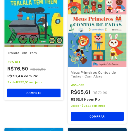
Tralalá Tem Trem
-
10
%
OFF
R$76,50
R$85,00
Meus Primeiros Contos de
R$73,44
com
Pix
Fadas - Com Abas
3
x
de
R$25,50
sem juros
-
10
%
OFF
R$65,61
R$72,90
COMPRAR
R$62,99
com
Pix
3
x
de
R$21,87
sem juros
COMPRAR