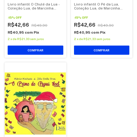
Livro infantil O Chulé da Lua -
Livro infantil O Pé da Lua,
Coleção Lua, de Marcinha
Coleção Lua, de Marcinha
Machado.
Machado
-
15
%
OFF
-
15
%
OFF
R$42,66
R$42,66
R$49,90
R$49,90
R$40,95
com
Pix
R$40,95
com
Pix
2
x
de
R$21,33
sem juros
2
x
de
R$21,33
sem juros