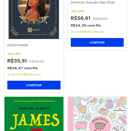
Detetive Sansão Nas Ilhas
-
10
%
OFF
R$56,61
R$62,90
R$54,35
com
Pix
3
x
de
R$18,87
sem juros
COMPRAR
(Ide)ntidade
-
10
%
OFF
R$35,91
R$39,90
R$34,47
com
Pix
2
x
de
R$17,96
sem juros
COMPRAR