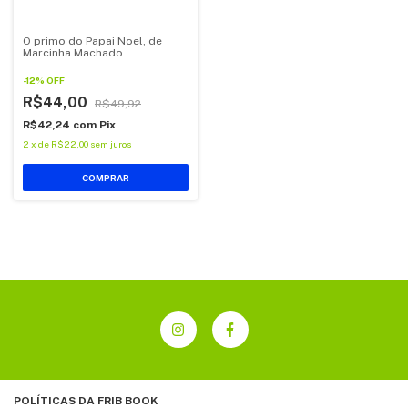
O primo do Papai Noel, de
Marcinha Machado
-
12
%
OFF
R$44,00
R$49,92
R$42,24
com
Pix
2
x
de
R$22,00
sem juros
POLÍTICAS DA FRIB BOOK