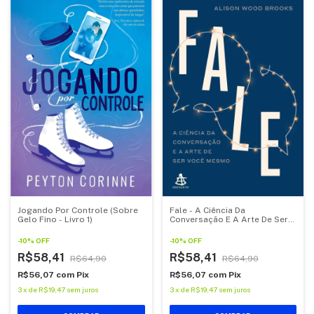
Fale - A Ciência Da
Jogando Por Controle (Sobre
Conversação E A Arte De Ser
Gelo Fino - Livro 1)
Você Mesmo
-
10
%
OFF
-
10
%
OFF
R$58,41
R$58,41
R$64,90
R$64,90
R$56,07
com
Pix
R$56,07
com
Pix
3
x
de
R$19,47
sem juros
3
x
de
R$19,47
sem juros