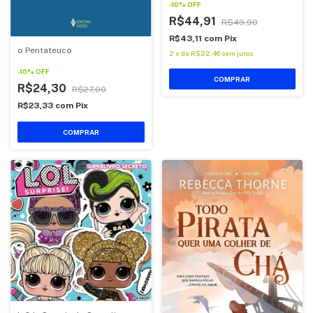
-
10
%
OFF
R$44,91
R$49,90
R$43,11
com
Pix
o Pentateuco
2
x
de
R$22,46
sem juros
-
10
%
OFF
COMPRAR
R$24,30
R$27,00
R$23,33
com
Pix
COMPRAR