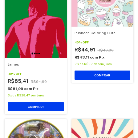
Pusheen Coloring Cute
-
10
%
OFF
R$44,91
R$49,90
R$43,11
com
Pix
2
x
de
R$22,46
sem juros
James
-
10
%
OFF
COMPRAR
R$85,41
R$94,90
R$81,99
com
Pix
3
x
de
R$28,47
sem juros