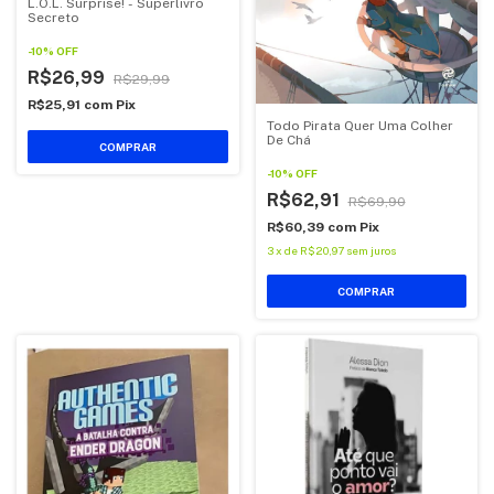
L.O.L. Surprise! - Superlivro
Secreto
-
10
%
OFF
R$26,99
R$29,99
R$25,91
com
Pix
Todo Pirata Quer Uma Colher
De Chá
COMPRAR
-
10
%
OFF
R$62,91
R$69,90
R$60,39
com
Pix
3
x
de
R$20,97
sem juros
COMPRAR