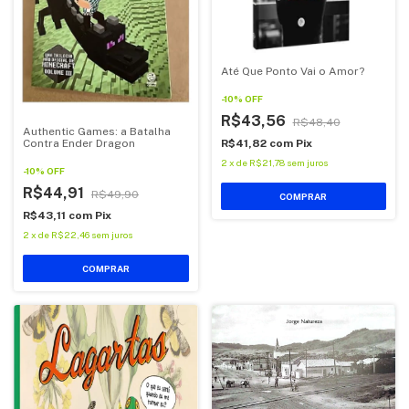
Até Que Ponto Vai o Amor?
-
10
%
OFF
R$43,56
R$48,40
Authentic Games: a Batalha
R$41,82
com
Pix
Contra Ender Dragon
2
x
de
R$21,78
sem juros
-
10
%
OFF
R$44,91
R$49,90
COMPRAR
R$43,11
com
Pix
2
x
de
R$22,46
sem juros
COMPRAR