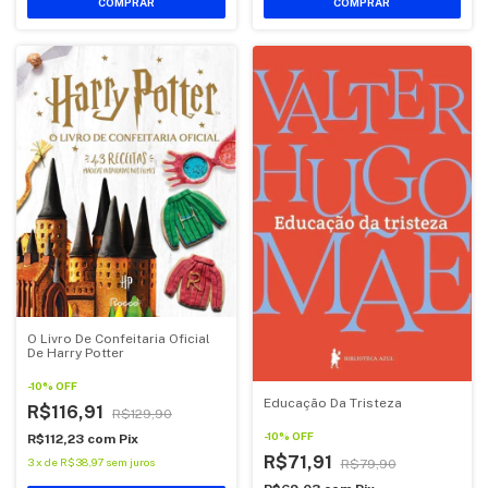
O Livro De Confeitaria Oficial
De Harry Potter
-
10
%
OFF
Educação Da Tristeza
R$116,91
R$129,90
-
10
%
OFF
R$112,23
com
Pix
R$71,91
3
x
de
R$38,97
sem juros
R$79,90