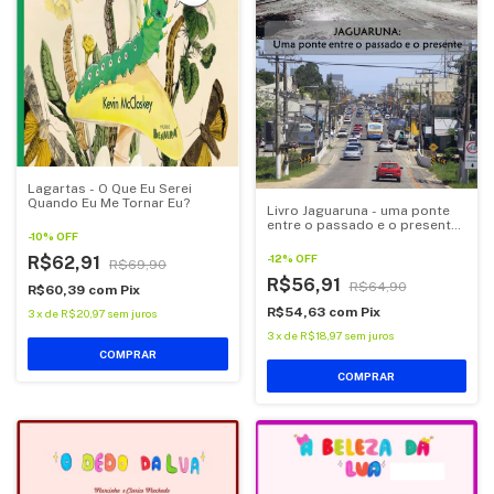
Lagartas - O Que Eu Serei
Quando Eu Me Tornar Eu?
Livro Jaguaruna - uma ponte
entre o passado e o presente,
-
10
%
OFF
de Jorge Natureza
-
12
%
OFF
R$62,91
R$69,90
R$56,91
R$64,90
R$60,39
com
Pix
R$54,63
com
Pix
3
x
de
R$20,97
sem juros
3
x
de
R$18,97
sem juros
COMPRAR