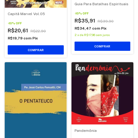
Guia Para Batalhas Espirituais
-
10
%
OFF
Capitã Marvel Vol.05
R$35,91
R$39,90
-
10
%
OFF
R$34,47
com
Pix
R$20,61
R$22,90
2
x
de
R$17,96
sem juros
R$19,79
com
Pix
COMPRAR
COMPRAR
Pandemônia