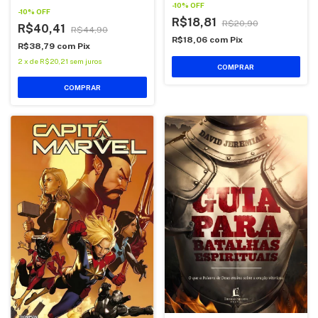
-
10
%
OFF
-
10
%
OFF
R$18,81
R$20,90
R$40,41
R$44,90
R$18,06
com
Pix
R$38,79
com
Pix
2
x
de
R$20,21
sem juros
COMPRAR
COMPRAR