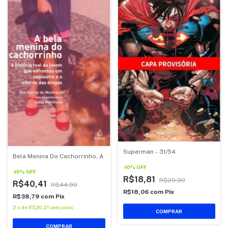
Superman - 31/54
Bela Menina Do Cachorrinho, A
-
10
%
OFF
-
10
%
OFF
R$18,81
R$20,90
R$40,41
R$44,90
R$18,06
com
Pix
R$38,79
com
Pix
2
x
de
R$20,21
sem juros
COMPRAR
COMPRAR