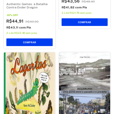
R$43,56
R$48,40
Authentic Games: a Batalha
R$41,82
com
Pix
Contra Ender Dragon
2
x
de
R$21,78
sem juros
-
10
%
OFF
R$44,91
R$49,90
COMPRAR
R$43,11
com
Pix
2
x
de
R$22,46
sem juros
COMPRAR