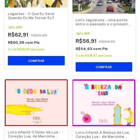
Lagartas - O Que Eu Serei
Quando Eu Me Tornar Eu?
Livro Jaguaruna - uma ponte
entre o passado e o presente,
-
10
%
OFF
de Jorge Natureza
-
12
%
OFF
R$62,91
R$69,90
R$56,91
R$64,90
R$60,39
com
Pix
R$54,63
com
Pix
3
x
de
R$20,97
sem juros
3
x
de
R$18,97
sem juros
COMPRAR
Livro infantil O Dedo da Lua -
Livro infantil A Beleza da Lua,
Coleção Lua, de Marcinha
Coleção Lua - de Marcinha