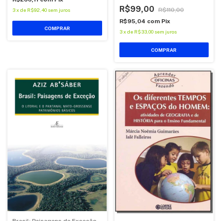
R$99,00
R$110,00
3
x
de
R$92,40
sem juros
R$95,04
com
Pix
COMPRAR
3
x
de
R$33,00
sem juros