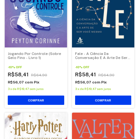
Fale - A Ciência Da
Jogando Por Controle (Sobre
Conversação E A Arte De Ser
Gelo Fino - Livro 1)
Você Mesmo
-
10
%
OFF
-
10
%
OFF
R$58,41
R$58,41
R$64,90
R$64,90
R$56,07
com
Pix
R$56,07
com
Pix
3
x
de
R$19,47
sem juros
3
x
de
R$19,47
sem juros