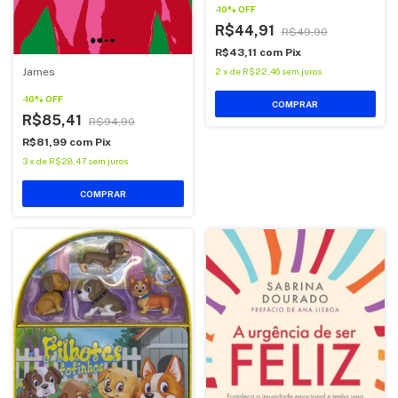
-
10
%
OFF
R$44,91
R$49,90
R$43,11
com
Pix
2
x
de
R$22,46
sem juros
James
-
10
%
OFF
COMPRAR
R$85,41
R$94,90
R$81,99
com
Pix
3
x
de
R$28,47
sem juros