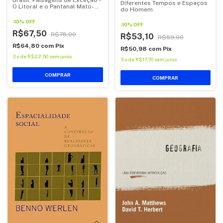
Brasil: Paisagens de Exceção -
Diferentes Tempos e Espaços
O Litoral e o Pantanal Mato-
do Homem
Grossense - Patrimônios
Básicos
-
10
%
OFF
-
10
%
OFF
R$67,50
R$75,00
R$53,10
R$59,00
R$64,80
com
Pix
R$50,98
com
Pix
3
x
de
R$22,50
sem juros
3
x
de
R$17,70
sem juros
COMPRAR
COMPRAR