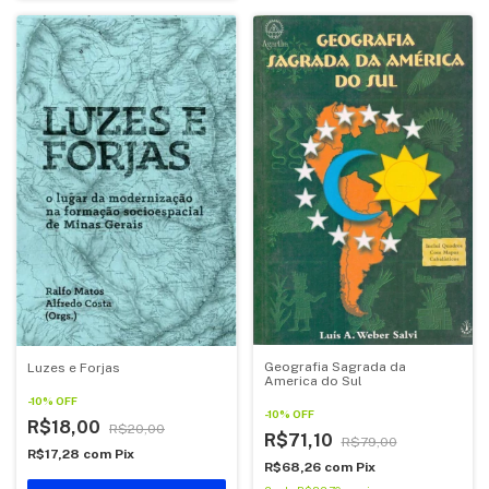
Geografia Sagrada da
Luzes e Forjas
America do Sul
-
10
%
OFF
-
10
%
OFF
R$18,00
R$20,00
R$71,10
R$79,00
R$17,28
com
Pix
R$68,26
com
Pix