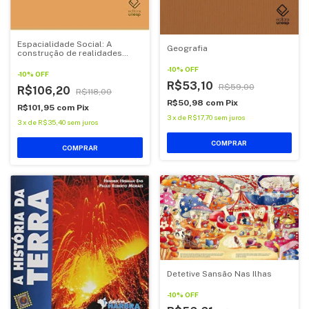
Espacialidade Social: A
Geografia
construção de realidades
geográficas
-
10
%
OFF
-
10
%
OFF
R$53,10
R$59,00
R$106,20
R$118,00
R$50,98
com
Pix
R$101,95
com
Pix
3
x
de
R$17,70
sem juros
3
x
de
R$35,40
sem juros
COMPRAR
Detetive Sansão Nas Ilhas
-
10
%
OFF