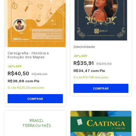
(Ide)ntidade
Cartografia - História e
-
10
%
OFF
Evolução dos Mapas
R$35,91
R$39,90
-
10
%
OFF
R$34,47
com
Pix
R$40,50
R$45,00
2
x
de
R$17,96
sem juros
R$38,88
com
Pix
2
x
de
R$20,25
sem juros
COMPRAR
COMPRAR