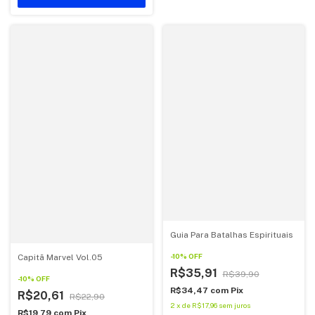
Guia Para Batalhas Espirituais
-
10
%
OFF
Capitã Marvel Vol.05
R$35,91
R$39,90
-
10
%
OFF
R$34,47
com
Pix
R$20,61
R$22,90
2
x
de
R$17,96
sem juros
R$19,79
com
Pix