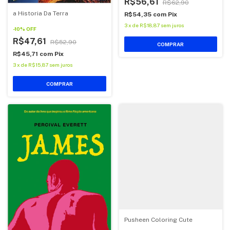
R$56,61
R$62,90
a Historia Da Terra
R$54,35
com
Pix
3
x
de
R$18,87
sem juros
-
10
%
OFF
R$47,61
R$52,90
COMPRAR
R$45,71
com
Pix
3
x
de
R$15,87
sem juros
COMPRAR
Pusheen Coloring Cute