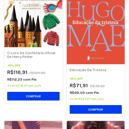
O Livro De Confeitaria Oficial
De Harry Potter
-
10
%
OFF
Educação Da Tristeza
R$116,91
R$129,90
-
10
%
OFF
R$112,23
com
Pix
R$71,91
3
x
de
R$38,97
sem juros
R$79,90
R$69,03
com
Pix
COMPRAR
3
x
de
R$23,97
sem juros
COMPRAR