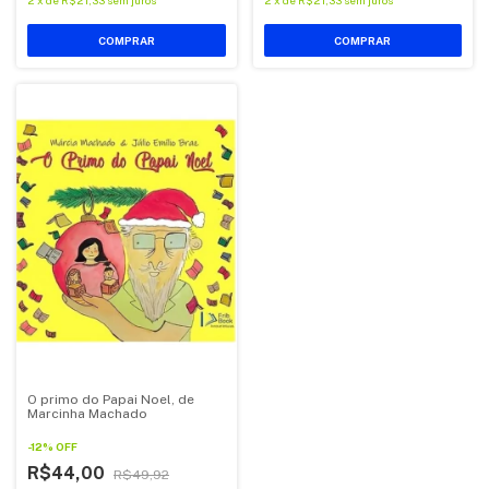
2
x
de
R$21,33
sem juros
2
x
de
R$21,33
sem juros
O primo do Papai Noel, de
Marcinha Machado
-
12
%
OFF
R$44,00
R$49,92