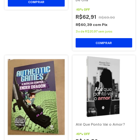
COMPRAR
-
10
%
OFF
R$62,91
R$69,90
R$60,39
com
Pix
3
x
de
R$20,97
sem juros
COMPRAR
Até Que Ponto Vai o Amor?
-
10
%
OFF