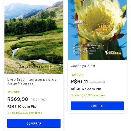
Caatinga 2. Ed
-
10
%
OFF
Livro Brasil: terra ou país, de
R$61,11
R$67,90
Jorge Natureza
R$58,67
com
Pix
-
7
%
OFF
3
x
de
R$20,37
sem juros
R$69,90
R$74,90
COMPRAR
R$67,10
com
Pix
3
x
de
R$23,30
sem juros