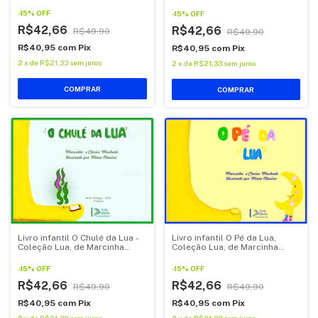
Machado
Machado
-
15
%
OFF
-
15
%
OFF
R$42,66
R$42,66
R$49,90
R$49,90
R$40,95
com
Pix
R$40,95
com
Pix
2
x
de
R$21,33
sem juros
2
x
de
R$21,33
sem juros
Livro infantil O Chulé da Lua -
Livro infantil O Pé da Lua,
Coleção Lua, de Marcinha
Coleção Lua, de Marcinha
Machado.
Machado
-
15
%
OFF
-
15
%
OFF
R$42,66
R$42,66
R$49,90
R$49,90
R$40,95
com
Pix
R$40,95
com
Pix