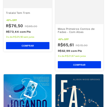
Tralalá Tem Trem
-
10
%
OFF
R$76,50
R$85,00
Meus Primeiros Contos de
R$73,44
com
Pix
Fadas - Com Abas
3
x
de
R$25,50
sem juros
-
10
%
OFF
R$65,61
R$72,90
COMPRAR
R$62,99
com
Pix
3
x
de
R$21,87
sem juros
COMPRAR