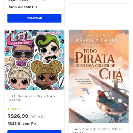
R$27,00
R$23,33
com
Pix
COMPRAR
L.O.L. Surprise! - Superlivro
Secreto
-
10
%
OFF
R$26,99
R$29,99
R$25,91
com
Pix
Todo Pirata Quer Uma Colher
De Chá