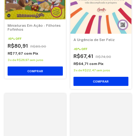
Miniaturas Em Ação - Filhotes
Fofinhos
-
10
%
OFF
A Urgência de Ser Feliz
R$80,91
R$89,90
-
10
%
OFF
R$77,67
com
Pix
R$67,41
R$74,90
3
x
de
R$26,97
sem juros
R$64,71
com
Pix
3
x
de
R$22,47
sem juros
COMPRAR
COMPRAR