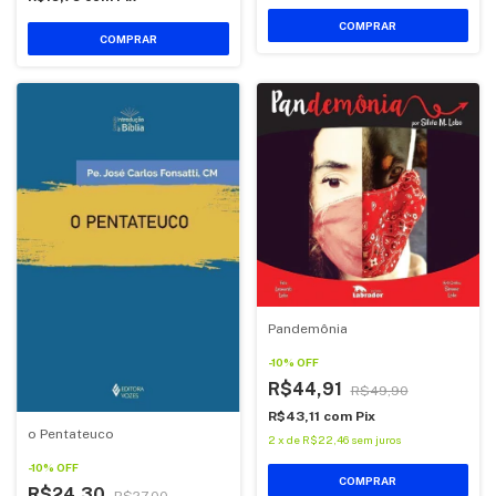
COMPRAR
COMPRAR
Pandemônia
-
10
%
OFF
R$44,91
R$49,90
R$43,11
com
Pix
o Pentateuco
2
x
de
R$22,46
sem juros
-
10
%
OFF
COMPRAR
R$24,30