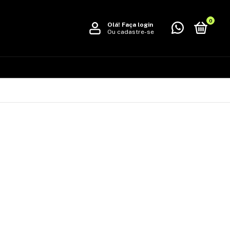
0
Olá!
Faça login
Ou cadastre-se