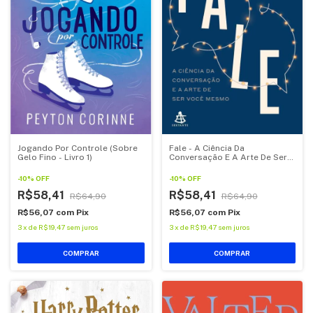
Fale - A Ciência Da
Jogando Por Controle (Sobre
Conversação E A Arte De Ser
Gelo Fino - Livro 1)
Você Mesmo
-
10
%
OFF
-
10
%
OFF
R$58,41
R$58,41
R$64,90
R$64,90
R$56,07
com
Pix
R$56,07
com
Pix
3
x
de
R$19,47
sem juros
3
x
de
R$19,47
sem juros