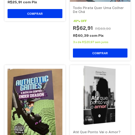
R$25,91
com
Pix
Todo Pirata Quer Uma Colher
De Chá
COMPRAR
-
10
%
OFF
R$62,91
R$69,90
R$60,39
com
Pix
3
x
de
R$20,97
sem juros
COMPRAR
Até Que Ponto Vai o Amor?