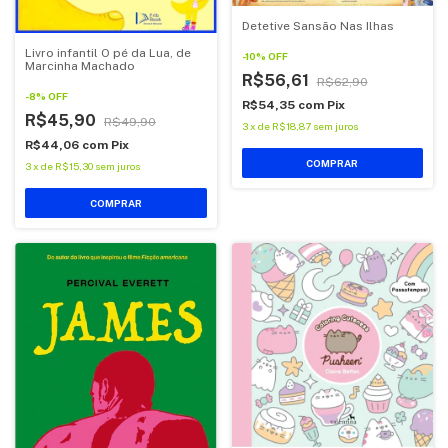
Detetive Sansão Nas Ilhas
Livro infantil O pé da Lua, de
-
10
%
OFF
Marcinha Machado
R$56,61
R$62,90
-
8
%
OFF
R$54,35
com
Pix
R$45,90
R$49,90
3
x
de
R$18,87
sem juros
R$44,06
com
Pix
COMPRAR
3
x
de
R$15,30
sem juros