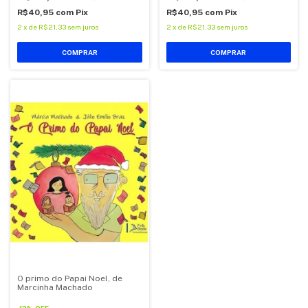
R$40,95
com
Pix
R$40,95
com
Pix
2
x
de
R$21,33
sem juros
2
x
de
R$21,33
sem juros
O primo do Papai Noel, de
Marcinha Machado
-
12
%
OFF