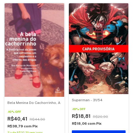
Superman - 31/54
Bela Menina Do Cachorrinho, A
-
10
%
OFF
-
10
%
OFF
R$18,81
R$20,90
R$40,41
R$44,90
R$18,06
com
Pix
R$38,79
com
Pix
2
x
de
R$20,21
sem juros