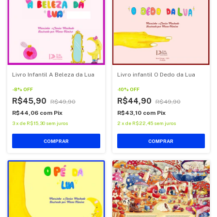
Livro infantil O Dedo da Lua
Livro Infantil A Beleza da Lua
-
10
%
OFF
-
8
%
OFF
R$44,90
R$45,90
R$49,90
R$49,90
R$43,10
com
Pix
R$44,06
com
Pix
2
x
de
R$22,45
sem juros
3
x
de
R$15,30
sem juros