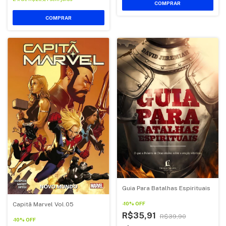
COMPRAR
COMPRAR
Guia Para Batalhas Espirituais
-
10
%
OFF
Capitã Marvel Vol.05
R$35,91
R$39,90
-
10
%
OFF