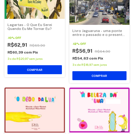
Lagartas - O Que Eu Serei
Quando Eu Me Tornar Eu?
Livro Jaguaruna - uma ponte
entre o passado e o presente,
-
10
%
OFF
de Jorge Natureza
-
12
%
OFF
R$62,91
R$69,90
R$56,91
R$64,90
R$60,39
com
Pix
R$54,63
com
Pix
3
x
de
R$20,97
sem juros
3
x
de
R$18,97
sem juros
COMPRAR