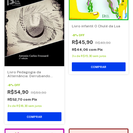
Livro infantil O Chulé da Lua
-
8
%
OFF
R$45,90
R$49,90
R$44,06
com
Pix
3
x
de
R$15,30
sem juros
Livro Pedagogia da
Alternância: Derrubando
esteriótipos e construindo
identidades
-
8
%
OFF
R$54,90
R$59,90
R$52,70
com
Pix
3
x
de
R$18,30
sem juros