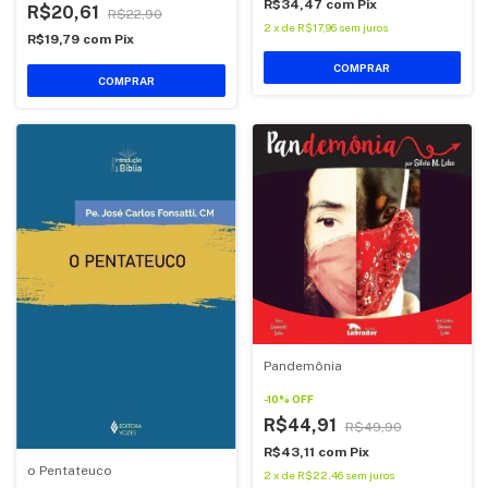
R$34,47
com
Pix
R$20,61
R$22,90
2
x
de
R$17,96
sem juros
R$19,79
com
Pix
COMPRAR
COMPRAR
Pandemônia
-
10
%
OFF
R$44,91
R$49,90
R$43,11
com
Pix
o Pentateuco
2
x
de
R$22,46
sem juros