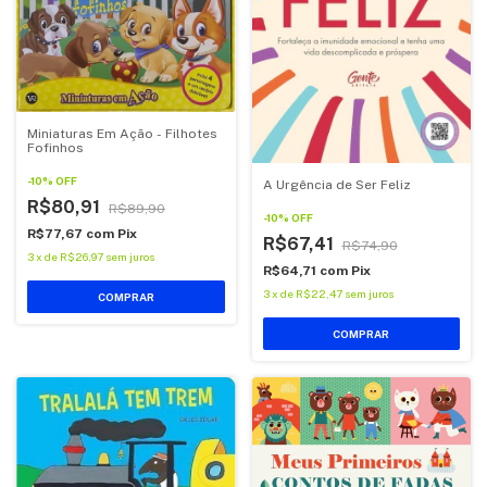
Miniaturas Em Ação - Filhotes
Fofinhos
-
10
%
OFF
A Urgência de Ser Feliz
R$80,91
R$89,90
-
10
%
OFF
R$77,67
com
Pix
R$67,41
R$74,90
3
x
de
R$26,97
sem juros
R$64,71
com
Pix
3
x
de
R$22,47
sem juros
COMPRAR
COMPRAR