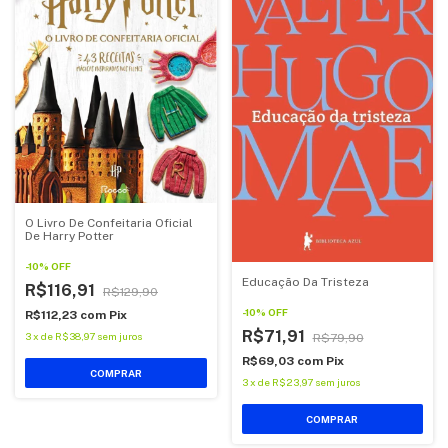
O Livro De Confeitaria Oficial
De Harry Potter
-
10
%
OFF
Educação Da Tristeza
R$116,91
R$129,90
-
10
%
OFF
R$112,23
com
Pix
R$71,91
3
x
de
R$38,97
sem juros
R$79,90
R$69,03
com
Pix
COMPRAR
3
x
de
R$23,97
sem juros
COMPRAR