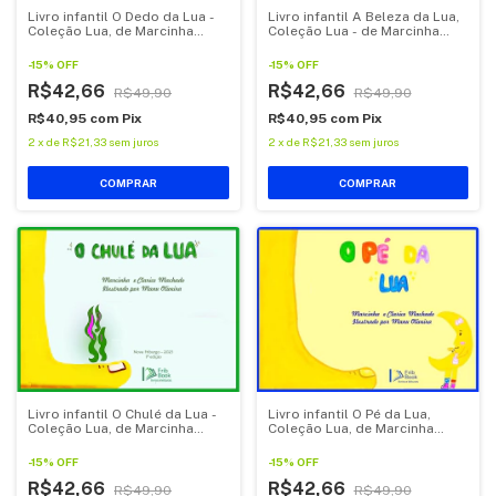
Livro infantil O Dedo da Lua -
Livro infantil A Beleza da Lua,
Coleção Lua, de Marcinha
Coleção Lua - de Marcinha
Machado
Machado
-
15
%
OFF
-
15
%
OFF
R$42,66
R$42,66
R$49,90
R$49,90
R$40,95
com
Pix
R$40,95
com
Pix
2
x
de
R$21,33
sem juros
2
x
de
R$21,33
sem juros
Livro infantil O Chulé da Lua -
Livro infantil O Pé da Lua,
Coleção Lua, de Marcinha
Coleção Lua, de Marcinha
Machado.
Machado
-
15
%
OFF
-
15
%
OFF
R$42,66
R$42,66
R$49,90
R$49,90