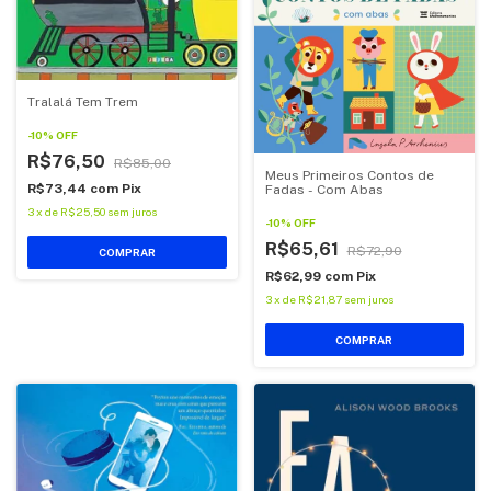
Tralalá Tem Trem
-
10
%
OFF
R$76,50
R$85,00
Meus Primeiros Contos de
R$73,44
com
Pix
Fadas - Com Abas
3
x
de
R$25,50
sem juros
-
10
%
OFF
R$65,61
R$72,90
COMPRAR
R$62,99
com
Pix
3
x
de
R$21,87
sem juros
COMPRAR