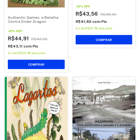
-
10
%
OFF
R$43,56
R$48,40
Authentic Games: a Batalha
R$41,82
com
Pix
Contra Ender Dragon
2
x
de
R$21,78
sem juros
-
10
%
OFF
R$44,91
R$49,90
COMPRAR
R$43,11
com
Pix
2
x
de
R$22,46
sem juros
COMPRAR