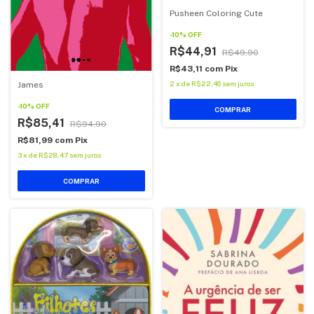
Pusheen Coloring Cute
-
10
%
OFF
R$44,91
R$49,90
R$43,11
com
Pix
2
x
de
R$22,46
sem juros
James
-
10
%
OFF
COMPRAR
R$85,41
R$94,90
R$81,99
com
Pix
3
x
de
R$28,47
sem juros