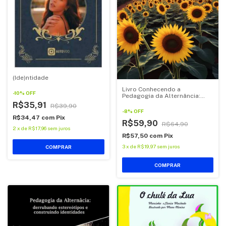
(Ide)ntidade
Livro Conhecendo a
-
10
%
OFF
Pedagogia da Alternância:
Contextualização, questões
R$35,91
R$39,90
teóricas e práticas
-
8
%
OFF
R$34,47
com
Pix
R$59,90
R$64,90
2
x
de
R$17,96
sem juros
R$57,50
com
Pix
3
x
de
R$19,97
sem juros
COMPRAR