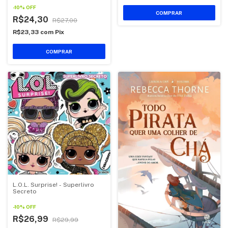
-
10
%
OFF
COMPRAR
R$24,30
R$27,00
R$23,33
com
Pix
COMPRAR
L.O.L. Surprise! - Superlivro
Secreto
-
10
%
OFF
R$26,99
R$29,99