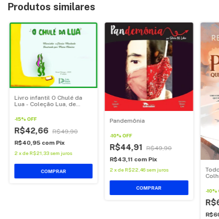
Produtos similares
Livro infantil O Chulé da
Lua - Coleção Lua, de
Marcinha Machado.
-
15
%
OFF
Pandemônia
R$42,66
R$49,90
-
10
%
OFF
R$40,95
com
Pix
R$44,91
R$49,90
2
x
de
R$21,33
sem juros
R$43,11
com
Pix
Todo
2
x
de
R$22,46
sem juros
Colh
COMPRAR
-
10
%
R$
R$6