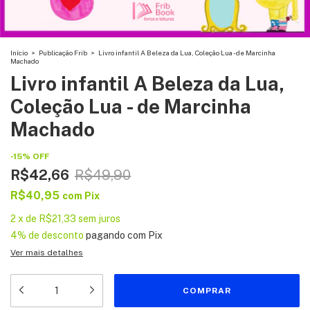
Início
>
Publicação Frib
>
Livro infantil A Beleza da Lua, Coleção Lua - de Marcinha
Machado
Livro infantil A Beleza da Lua,
Coleção Lua - de Marcinha
Machado
-
15
%
OFF
R$42,66
R$49,90
R$40,95
com
Pix
2
x
de
R$21,33
sem juros
4% de desconto
pagando com Pix
Ver mais detalhes