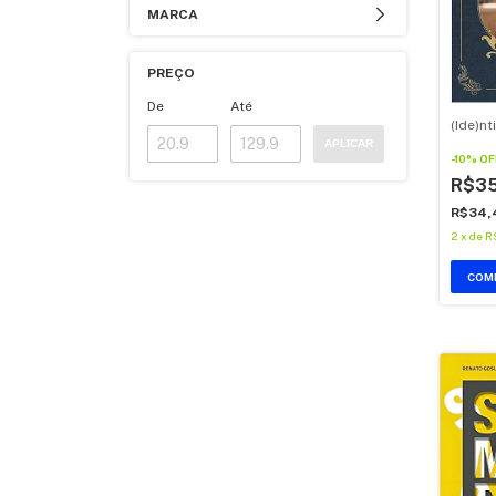
MARCA
PREÇO
De
Até
(Ide)n
APLICAR
-
10
%
OF
R$35
R$34,
2
x
de
R
COM