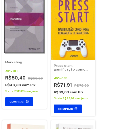
Marketing
Press start:
gamificação como
-
10
%
OFF
nova ferramenta de
marketing
R$50,40
R$56,00
-
10
%
OFF
R$71,91
R$48,38
com
Pix
R$79,90
3
x
de
R$16,80
sem juros
R$69,03
com
Pix
3
x
de
R$23,97
sem juros
COMPRAR
COMPRAR