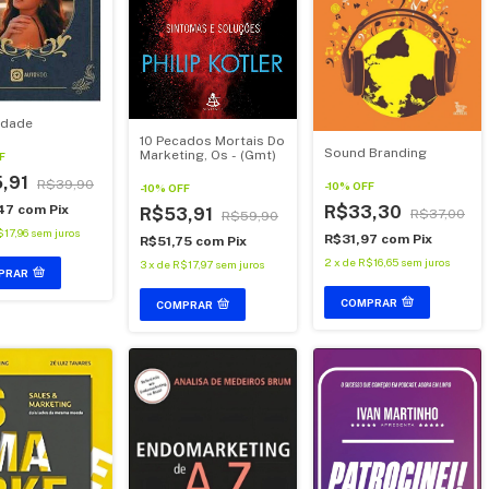
tidade
10 Pecados Mortais Do
Sound Branding
Marketing, Os - (Gmt)
F
,91
R$39,90
-
10
%
OFF
-
10
%
OFF
R$33,30
47
com
Pix
R$53,91
R$37,00
R$59,90
$17,96
sem juros
R$31,97
com
Pix
R$51,75
com
Pix
2
x
de
R$16,65
sem juros
3
x
de
R$17,97
sem juros
PRAR
COMPRAR
COMPRAR