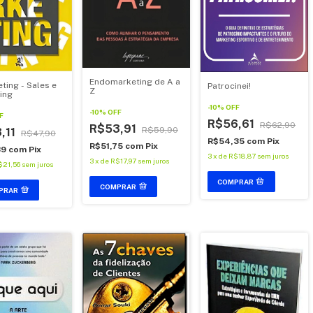
Endomarketing de A a
ting - Sales e
Patrocinei!
Z
ing
-
10
%
OFF
-
10
%
OFF
F
R$56,61
R$62,90
R$53,91
R$59,90
,11
R$47,90
R$54,35
com
Pix
R$51,75
com
Pix
39
com
Pix
3
x
de
R$18,87
sem juros
3
x
de
R$17,97
sem juros
$21,56
sem juros
COMPRAR
PRAR