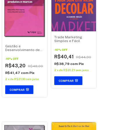
Trade Marketing
Simples e Fácil
Gestão e
Desenvolvimento de
-
10
%
OFF
Produtos e Marca
R$40,41
R$44,90
-
10
%
OFF
R$38,79
com
Pix
R$43,20
R$48,00
2
x
de
R$20,21
sem juros
R$41,47
com
Pix
2
x
de
R$21,60
sem juros
COMPRAR
COMPRAR