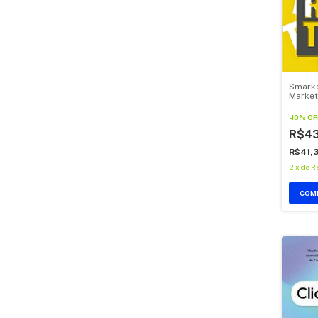
Smarke
Market
-
10
%
OF
R$43
R$41,
2
x
de
R
COM