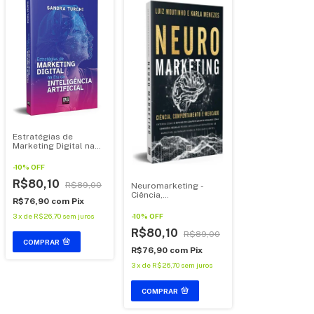
Estratégias de
Marketing Digital na
Era da Inteligência
Artificial
-
10
%
OFF
R$80,10
R$89,00
Neuromarketing -
Ciência,
R$76,90
com
Pix
Comportamento e
Mercado
3
x
de
R$26,70
sem juros
-
10
%
OFF
R$80,10
R$89,00
COMPRAR
R$76,90
com
Pix
3
x
de
R$26,70
sem juros
COMPRAR