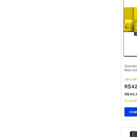
Gestão
Marca
-
10
%
OF
R$4
R$40,
2
x
de
R
COM