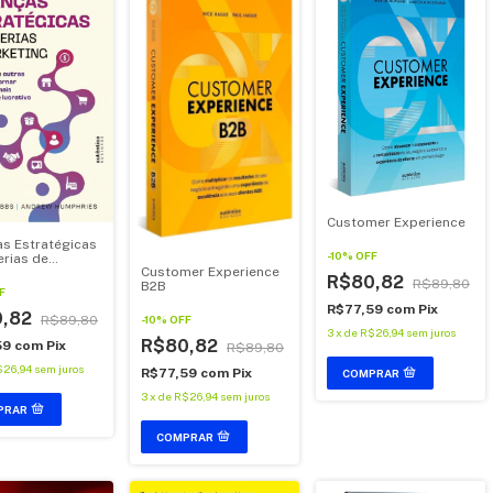
Customer Experience
as Estratégicas
-
10
%
OFF
erias de
Customer Experience
ing
R$80,82
R$89,80
B2B
F
R$77,59
com
Pix
0,82
R$89,80
-
10
%
OFF
3
x
de
R$26,94
sem juros
R$80,82
59
com
Pix
R$89,80
$26,94
sem juros
R$77,59
com
Pix
3
x
de
R$26,94
sem juros