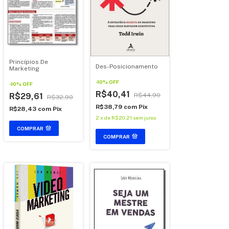
Princípios De
Des-Posicionamento
Marketing
-
10
%
OFF
-
10
%
OFF
R$40,41
R$29,61
R$44,90
R$32,90
R$38,79
com
Pix
R$28,43
com
Pix
2
x
de
R$20,21
sem juros
COMPRAR
COMPRAR