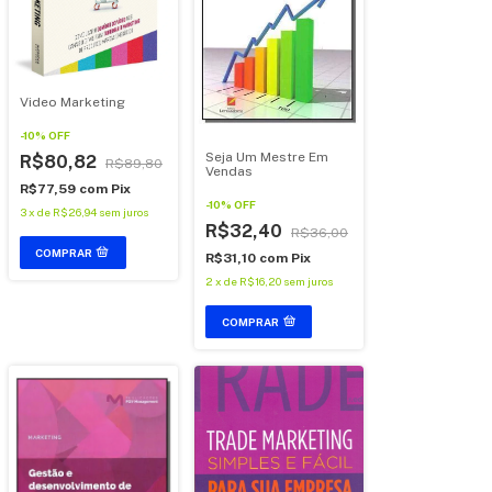
Video Marketing
-
10
%
OFF
Seja Um Mestre Em
R$80,82
R$89,80
Vendas
R$77,59
com
Pix
-
10
%
OFF
3
x
de
R$26,94
sem juros
R$32,40
R$36,00
R$31,10
com
Pix
2
x
de
R$16,20
sem juros
COMPRAR