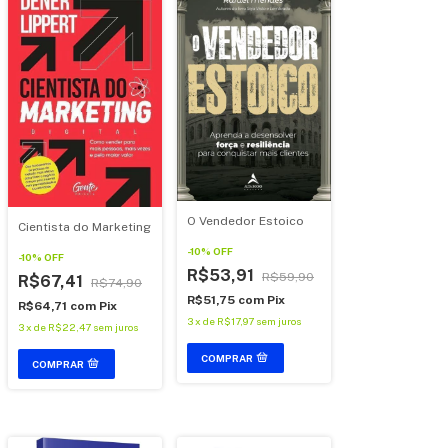
O Vendedor Estoico
Cientista do Marketing
-
10
%
OFF
-
10
%
OFF
R$53,91
R$59,90
R$67,41
R$74,90
R$51,75
com
Pix
R$64,71
com
Pix
3
x
de
R$17,97
sem juros
3
x
de
R$22,47
sem juros