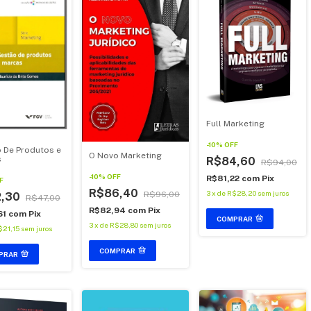
Full Marketing
-
10
%
OFF
 De Produtos e
O Novo Marketing
s
R$84,60
R$94,00
-
10
%
OFF
R$81,22
com
Pix
F
R$86,40
3
x
de
R$28,20
sem juros
R$96,00
2,30
R$47,00
R$82,94
com
Pix
61
com
Pix
COMPRAR
3
x
de
R$28,80
sem juros
$21,15
sem juros
COMPRAR
PRAR