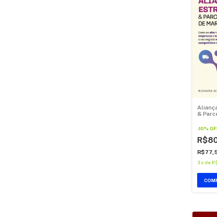
Alianç
& Parc
Market
-
10
%
OF
R$8
R$77,
3
x
de
R