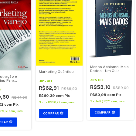
Menos Achismo, Mais
Dados - Um Guia
Marketing Quântico
Prático de Como
stração e
Transformar Dados
-
10
%
OFF
ing Para
-
10
%
OFF
Em Decisão
as e Médias
R$53,10
R$62,91
R$59,00
as de Varejo
R$69,90
F
R$50,98
com
Pix
R$60,39
com
Pix
9,60
R$44,00
3
x
de
R$17,70
sem juros
3
x
de
R$20,97
sem juros
02
com
Pix
$19,80
sem juros
COMPRAR
PRAR