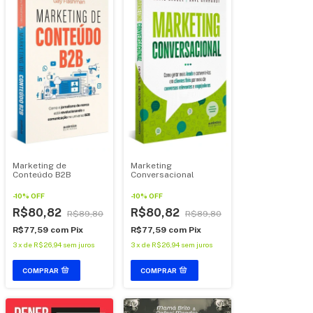
Marketing
Marketing de
Conversacional
Conteúdo B2B
-
10
%
OFF
-
10
%
OFF
R$80,82
R$80,82
R$89,80
R$89,80
R$77,59
com
Pix
R$77,59
com
Pix
3
x
de
R$26,94
sem juros
3
x
de
R$26,94
sem juros