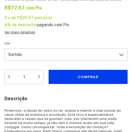
R$77,67
com
Pix
3
x
de
R$26,97
sem juros
4% de desconto
pagando com Pix
Ver mais detalhes
Cor
Descrição
Poderosa - a deusa do sexo no lar ensina a manter a vida sexual do
casal cheia de aventura e excitação. Este livro é especialmente
dedicado a casais que se gostam, mas, por manterem uma união
estável há muito tempo, já não têm o mesmo ardor em sua vida
conjugal. Como reconquistar toda a excitação do começo?
Especialista em sexo, Kate Taylor consegue dar dicas básicas - bem