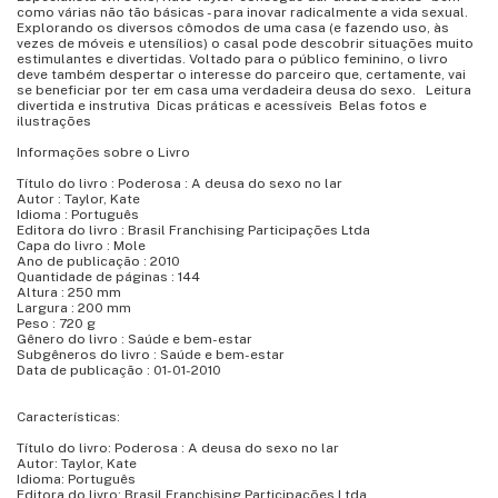
como várias não tão básicas - para inovar radicalmente a vida sexual.
Explorando os diversos cômodos de uma casa (e fazendo uso, às
vezes de móveis e utensílios) o casal pode descobrir situações muito
estimulantes e divertidas. Voltado para o público feminino, o livro
deve também despertar o interesse do parceiro que, certamente, vai
se beneficiar por ter em casa uma verdadeira deusa do sexo. Leitura
divertida e instrutiva Dicas práticas e acessíveis Belas fotos e
ilustrações
Informações sobre o Livro
Título do livro : Poderosa : A deusa do sexo no lar
Autor : Taylor, Kate
Idioma : Português
Editora do livro : Brasil Franchising Participações Ltda
Capa do livro : Mole
Ano de publicação : 2010
Quantidade de páginas : 144
Altura : 250 mm
Largura : 200 mm
Peso : 720 g
Gênero do livro : Saúde e bem-estar
Subgêneros do livro : Saúde e bem-estar
Data de publicação : 01-01-2010
Características:
Título do livro: Poderosa : A deusa do sexo no lar
Autor: Taylor, Kate
Idioma: Português
Editora do livro: Brasil Franchising Participações Ltda