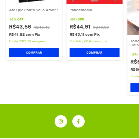
Até Que Ponto Vai o Amor?
Pandemônia
-
10
%
OFF
-
10
%
OFF
R$43,56
R$44,91
R$48,40
R$49,90
R$41,82
com
Pix
R$43,11
com
Pix
Todo
2
x
de
R$21,78
sem juros
2
x
de
R$22,46
sem juros
Colh
COMPRAR
COMPRAR
-
10
%
R$
R$6
3
x
d