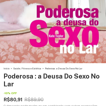
Início
>
Saúde, Fitness e Estética
>
Poderosa : a Deusa Do Sexo No Lar
Poderosa : a Deusa Do Sexo No
Lar
-
10
%
OFF
R$80,91
R$89,90
O desconto pode mudar ao ser combinado com outras promoções.