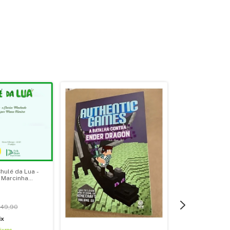
Chulé da Lua -
 Marcinha
49,90
ix
juros