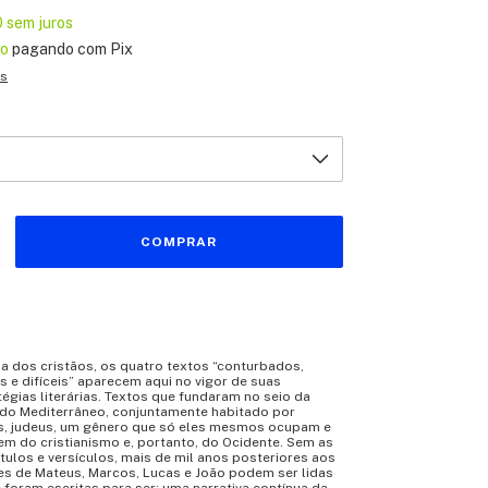
0
sem juros
to
pagando com Pix
es
a dos cristãos, os quatro textos “conturbados,
s e difíceis” aparecem aqui no vigor de suas
tégias literárias. Textos que fundaram no seio da
a do Mediterrâneo, conjuntamente habitado por
, judeus, um gênero que só eles mesmos ocupam e
em do cristianismo e, portanto, do Ocidente. Sem as
tulos e versículos, mais de mil anos posteriores aos
es de Mateus, Marcos, Lucas e João podem ser lidas