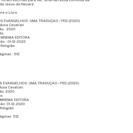
foram escritas para ser: uma narrativa contínua da
 de Jesus de Nazaré.
re o Livro
 : OS EVANGELHOS: UMA TRADUÇAO - 1ªED.(2020)
Musa Cavallari
ão : 2020
ês
o : MNEMA EDITORA
ão : 01-12-2020
 Religião
ginas : 512
: OS EVANGELHOS: UMA TRADUÇAO - 1ªED.(2020)
usa Cavallari
ão: 2020
ês
o: MNEMA EDITORA
ão: 01-12-2020
 Religião
áginas: 512