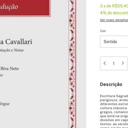
3
x
de
R$59,4
4% de descon
Ver mais detalh
Cor
Descrição
Escritura Sagrad
perigosos, árido
diferentes estra
cultura clássic
gregos, romanos
que está na orig
divisões em capí
textos, as versõ