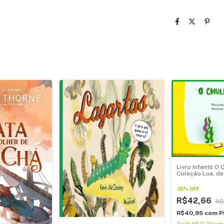
Livro infantil O 
Coleção Lua, de
Machado.
-
15
%
OFF
R$42,66
R$
R$40,95
com
P
2
x
de
R$21,33
sem 