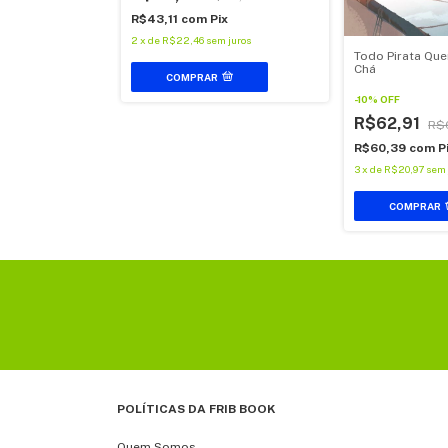
ix
R$43,11
com
Pix
juros
2
x
de
R$22,46
sem juros
Todo Pirata Que
Chá
COMPRAR
-
10
%
OFF
R$62,91
R$
R$60,39
com
P
3
x
de
R$20,97
sem 
COMPRAR
POLÍTICAS DA FRIB BOOK
Quem Somos