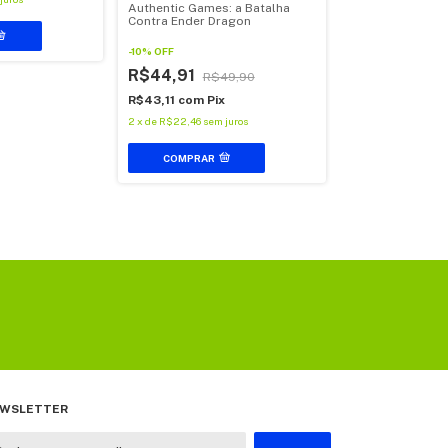
Authentic Games: a Batalha
Contra Ender Dragon
Livro Jaguaruna
entre o passado
-
10
%
OFF
de Jorge Nature
R$44,91
R$49,90
-
12
%
OFF
R$43,11
com
Pix
R$56,91
R$
2
x
de
R$22,46
sem juros
R$54,63
com
Pi
3
x
de
R$18,97
sem j
COMPRAR
WSLETTER