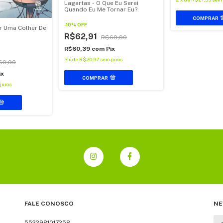
Lagartas - O Que Eu Serei
Quando Eu Me Tornar Eu?
-
10
%
OFF
r Uma Colher De
R$62,91
R$69,90
R$60,39
com
Pix
3
x
de
R$20,97
sem juros
69,90
ix
COMPRAR
juros
FALE CONOSCO
NE
5522981017258