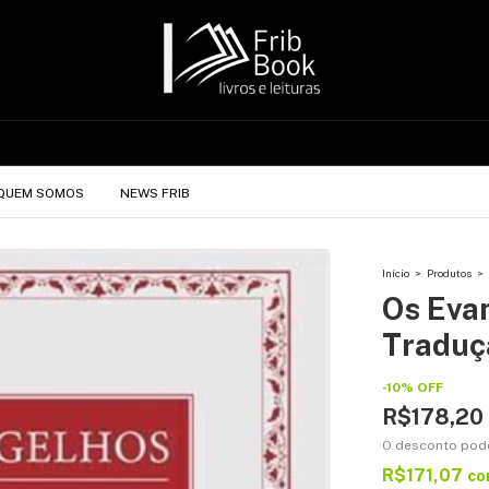
QUEM SOMOS
NEWS FRIB
Início
>
Produtos
>
Os Eva
Traduç
-
10
%
OFF
R$178,20
O desconto pod
R$171,07
co