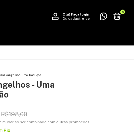
0
Olá!
Faça login
Ou cadastre-se
Os Evangelhos - Uma Tradução
ngelhos - Uma
ão
R$198,00
e mudar ao ser combinado com outras promoções.
m
Pix