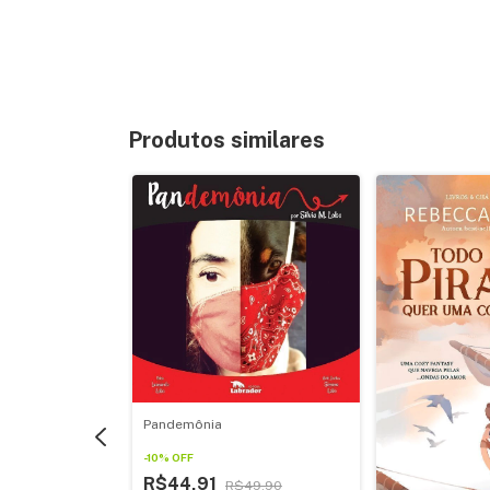
Produtos similares
Vai o Amor?
Pandemônia
-
10
%
OFF
R$44,91
$48,40
R$49,90