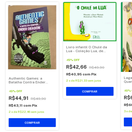
Livro infantil O Chulé da
Lua - Coleção Lua, de
Marcinha Machado.
-
15
%
OFF
R$42,66
R$49,90
R$40,95
com
Pix
Laga
Authentic Games: a
2
x
de
R$21,33
sem juros
Quan
Batalha Contra Ender
Dragon
-
10
%
-
10
%
OFF
R$
R$44,91
R$49,90
R$6
R$43,11
com
Pix
3
x
d
2
x
de
R$22,46
sem juros
COMPRAR