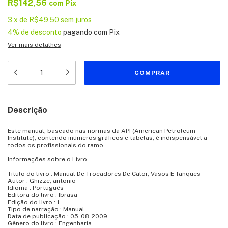
R$142,56
com
Pix
3
x
de
R$49,50
sem juros
4% de desconto
pagando com Pix
Ver mais detalhes
Descrição
Este manual, baseado nas normas da API (American Petroleum
Institute), contendo inúmeros gráficos e tabelas, é indispensável a
todos os profissionais do ramo.
Informações sobre o Livro
Título do livro : Manual De Trocadores De Calor, Vasos E Tanques
Autor : Ghizze, antonio
Idioma : Português
Editora do livro : Ibrasa
Edição do livro : 1
Tipo de narração : Manual
Data de publicação : 05-08-2009
Gênero do livro : Engenharia