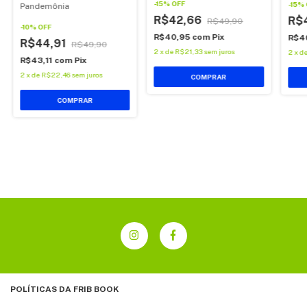
-
15
%
OFF
-
15
%
Pandemônia
R$42,66
R$
R$49,90
-
10
%
OFF
R$40,95
com
Pix
R$4
R$44,91
R$49,90
2
x
de
R$21,33
sem juros
2
x
d
R$43,11
com
Pix
2
x
de
R$22,46
sem juros
COMPRAR
POLÍTICAS DA FRIB BOOK