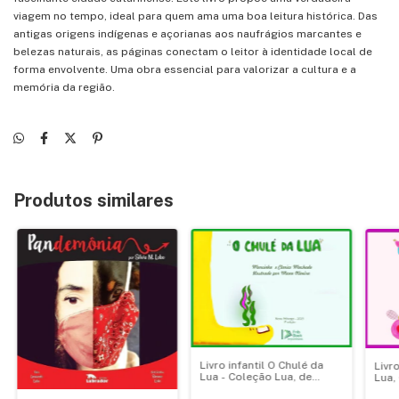
viagem no tempo, ideal para quem ama uma boa leitura histórica. Das
antigas origens indígenas e açorianas aos naufrágios marcantes e
belezas naturais, as páginas conectam o leitor à identidade local de
forma envolvente. Uma obra essencial para valorizar a cultura e a
memória da região.
Produtos similares
Livro infantil O Chulé da
Livr
Lua - Coleção Lua, de
Lua,
Marcinha Machado.
Marc