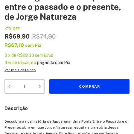
entre o passado e o presente,
de Jorge Natureza
-
7
%
OFF
R$69,90
R$74,90
R$67,10
com
Pix
3
x
de
R$23,30
sem juros
4% de desconto
pagando com Pix
Ver mais detalhes
Descrição
Descubra a rica história de Jaguaruna - Uma Ponte Entre o Passado e o
Presente, obra em que Jorge Natureza resgata a trajetória dessa
fascinante cidade catarinense. Este livro propõe uma verdadeira