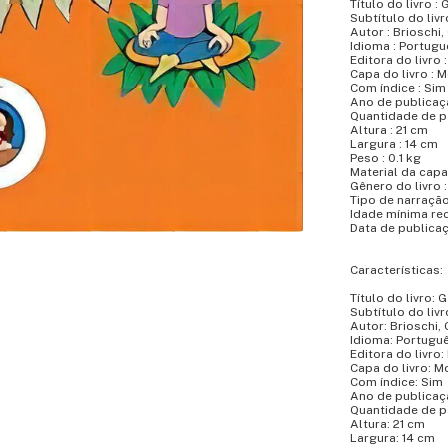
Título do livro 
Subtítulo do liv
Autor : Brioschi,
Idioma : Portugu
Editora do livro 
Capa do livro : 
Com índice : Sim
Ano de publicaçã
Quantidade de p
Altura : 21 cm
Largura : 14 cm
Peso : 0.1 kg
Material da capa 
Gênero do livro : 
Tipo de narração
Idade mínima re
Data de publicaç
Características:
Título do livro:
Subtítulo do liv
Autor: Brioschi, 
Idioma: Portugu
Editora do livro:
Capa do livro: M
Com índice: Sim
Ano de publicaç
Quantidade de p
Altura: 21 cm
Largura: 14 cm