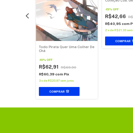
Coleção Lua, de
Machado.
-
15
%
OFF
R$42,66
R$
R$40,95
com
P
2
x
de
R$21,33
sem 
i Noel, de
ado
Todo Pirata Quer Uma Colher De
Chá
$49,92
-
10
%
OFF
ix
R$62,91
 juros
R$69,90
R$60,39
com
Pix
3
x
de
R$20,97
sem juros
COMPRAR