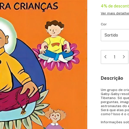
4% de descon
Ver mais detalh
Cor
Descrição
Um grupo de cria
Gaby-Gaby resol
Tibetano. Só qu
perguntas, imag
astronautas do 
Será que elas p
como? Isso é o 
Informações sob