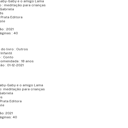
: Gaby-Gaby e o amigo Lama
ro : meditação para crianças
 Gabriela
ês
: Prata Editora
Mole
o : 2021
áginas : 40
do livro : Outros
Infantil
 : Conto
comendada : 18 anos
ão : 01-12-2021
 Gaby-Gaby e o amigo Lama
ro: meditação para crianças
Gabriela
ês
 Prata Editora
ole
ão: 2021
áginas: 40