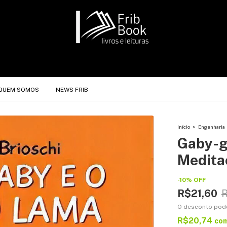
QUEM SOMOS
NEWS FRIB
Início
>
Engenharia
Gaby-g
Medita
-
10
%
OFF
R$21,60
O desconto pod
R$20,74
co