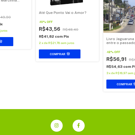
 Marcinha
Até Que Ponto Vai o Amor?
49,90
-
10
%
OFF
ix
R$43,56
R$48,40
juros
R$41,82
com
Pix
Livro Jaguaruna
entre o passado
2
x
de
R$21,78
sem juros
de Jorge Nature
-
12
%
OFF
COMPRAR
R$56,91
R$
R$54,63
com
P
3
x
de
R$18,97
sem j