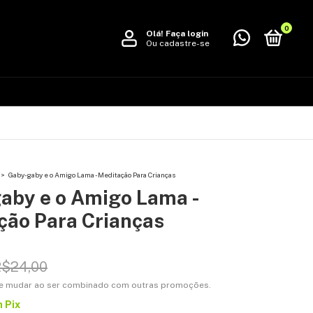
0
Olá!
Faça login
Ou cadastre-se
>
Gaby-gaby e o Amigo Lama - Meditação Para Crianças
aby e o Amigo Lama -
ção Para Crianças
R$24,00
e mudar ao ser combinado com outras promoções.
m
Pix