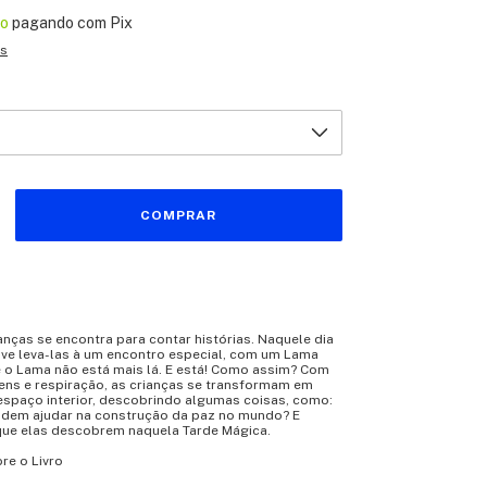
to
pagando com Pix
es
nças se encontra para contar histórias. Naquele dia
ve leva-las à um encontro especial, com um Lama
e o Lama não está mais lá. E está! Como assim? Com
ens e respiração, as crianças se transformam em
espaço interior, descobrindo algumas coisas, como:
odem ajudar na construção da paz no mundo? E
que elas descobrem naquela Tarde Mágica.
re o Livro