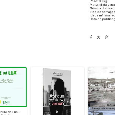
Peso: 0.1 kg
Material da capa
Gênero do livro: 
Tipo de narraçã
Idade mínima re
Data de publicaç
Chulé da Lua -