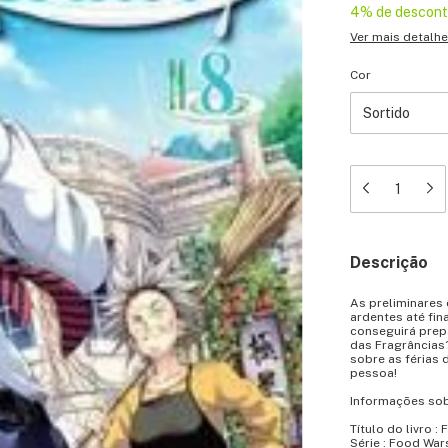
4% de descon
Ver mais detalh
Cor
Descrição
As preliminares
ardentes até fi
conseguirá prep
das Fragrâncias?
sobre as férias
pessoa!
Informações sob
Título do livro :
Série : Food Wars