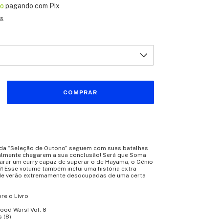
to
pagando com Pix
es
 da “Seleção de Outono” seguem com suas batalhas
nalmente chegarem a sua conclusão! Será que Soma
arar um curry capaz de superar o de Hayama, o Gênio
! Esse volume também inclui uma história extra
 de verão extremamente desocupadas de uma certa
re o Livro
 Food Wars! Vol. 8
 (8)