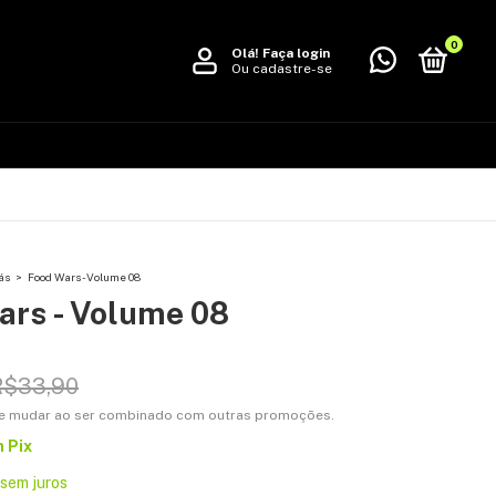
0
Olá!
Faça login
Ou cadastre-se
ás
>
Food Wars - Volume 08
ars - Volume 08
R$33,90
e mudar ao ser combinado com outras promoções.
m
Pix
sem juros