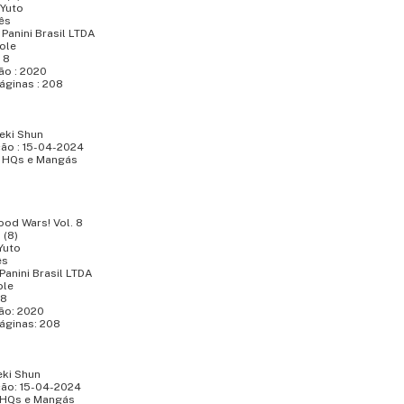
 Yuto
ês
: Panini Brasil LTDA
Mole
 8
ão : 2020
áginas : 208
m
aeki Shun
ção : 15-04-2024
 : HQs e Mangás
Food Wars! Vol. 8
 (8)
Yuto
ês
 Panini Brasil LTDA
ole
 8
ão: 2020
áginas: 208
eki Shun
ção: 15-04-2024
: HQs e Mangás