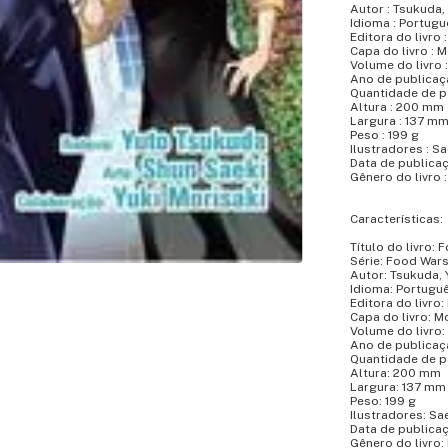
Autor : Tsukuda,
Idioma : Portugu
Editora do livro 
Capa do livro : 
Volume do livro :
Ano de publicaç
Quantidade de p
Altura : 200 mm
Largura : 137 m
Peso : 199 g
Ilustradores : S
Data de publica
Gênero do livro
Características:
Título do livro: 
Série: Food Wars
Autor: Tsukuda, 
Idioma: Portugu
Editora do livro:
Capa do livro: M
Volume do livro:
Ano de publicaç
Quantidade de p
Altura: 200 mm
Largura: 137 mm
Peso: 199 g
Ilustradores: Sa
Data de publica
Gênero do livro