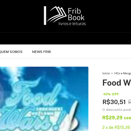
QUEM SOMOS
NEWS FRIB
Início
>
HQs e Mang
Food W
-
10
%
OFF
R$30,51
O desconto pod
R$29,29
co
2
x
de
R$15,26