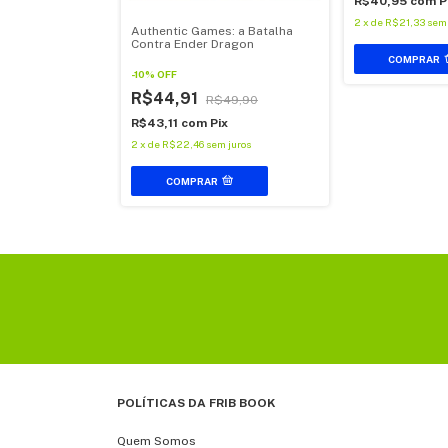
ix
R$40,95
com
P
 juros
2
x
de
R$21,33
sem 
Authentic Games: a Batalha
Contra Ender Dragon
-
10
%
OFF
R$44,91
R$49,90
R$43,11
com
Pix
2
x
de
R$22,46
sem juros
COMPRAR
POLÍTICAS DA FRIB BOOK
Quem Somos