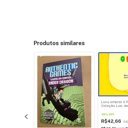
Produtos similares
 Chulé da Lua -
Livro infantil O 
e Marcinha
Coleção Lua, de
Machado
-
15
%
OFF
R$42,66
$49,90
R$