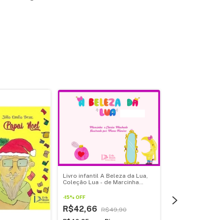
Livro infantil A Beleza da Lua,
Coleção Lua - de Marcinha
Machado
-
15
%
OFF
R$42,66
R$49,90