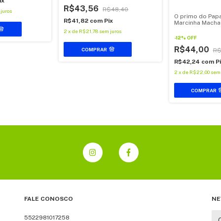
ix
R$43,56
R$48,40
juros
O primo do Papa
R$41,82
com
Pix
Marcinha Mach
2
x
de
R$21,78
sem juros
-
12
%
OFF
R$44,00
COMPRAR
R$
R$42,24
com
P
2
x
de
R$22,00
sem 
FALE CONOSCO
NE
5522981017258