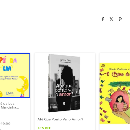
Pé da Lua,
 Marcinha
Até Que Ponto Vai o Amor?
49,90
-
10
%
OFF