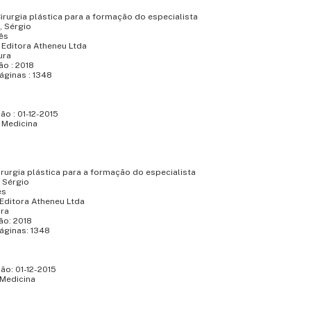
 Cirurgia plástica para a formação do especialista
, Sérgio
ês
: Editora Atheneu Ltda
ura
o : 2018
áginas : 1348
m
ão : 01-12-2015
: Medicina
Cirurgia plástica para a formação do especialista
, Sérgio
ês
: Editora Atheneu Ltda
ura
ão: 2018
áginas: 1348
ão: 01-12-2015
 Medicina