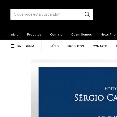
Início
Produtos
Contato
Quem Somos
News Frib
CATEGORIAS
INÍCIO
PRODUTOS
CONTATO