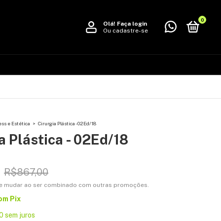
0
Olá!
Faça login
Ou cadastre-se
ss e Estética
>
Cirurgia Plástica - 02Ed/18
a Plástica - 02Ed/18
R$867,00
e mudar ao ser combinado com outras promoções.
om
Pix
0
sem juros