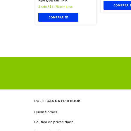
R$41,82
com
Pix
ado
2
x
de
R$21,78
sem juros
COMPRAR
$49,92
ix
 juros
POLÍTICAS DA FRIB BOOK
Quem Somos
Política de privacidade