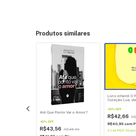
Produtos similares
Livro infantil O 
Coleção Lua, de
Machado
-
15
%
OFF
Até Que Ponto Vai o Amor?
R$42,66
R$
-
10
%
OFF
R$40,95
com
P
R$43,56
R$48,40
2
x
de
R$21,33
sem 
i Noel, de