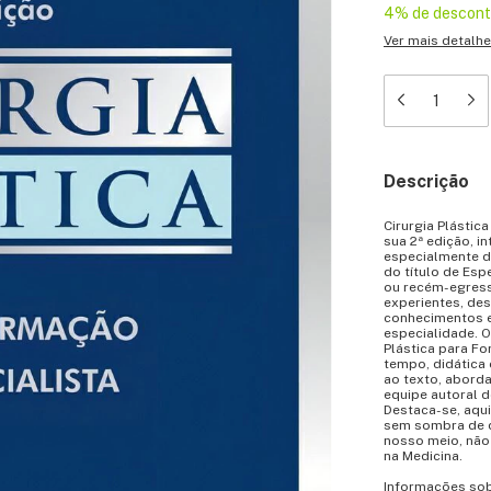
4% de descon
Ver mais detalh
Descrição
Cirurgia Plástic
sua 2ª edição, in
especialmente d
do título de Espe
ou recém-egress
experientes, des
conhecimentos 
especialidade. O 
Plástica para Fo
tempo, didática
ao texto, abord
equipe autoral de
Destaca-se, aqui
sem sombra de d
nosso meio, não 
na Medicina.
Informações sob