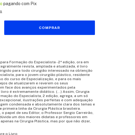
to
pagando com Pix
es
a para Formação do Especialista - 2ª edição, ora em
tegralmente revista, ampliada e atualizada, é livro
irigido para todo cirurgião interessado na obtenção
cialista, para o jovem cirurgião plástico, residente
o do curso de Especialização, e para os mais
ejos de atualizarem e reverem os seus
em face dos avanços experimentados pela
livro é extremamente didático. (...) Assim, Cirurgia
rmação do Especialista, 2 edição, agrega, a um só
 excepcional, ilustrações perfeitas e com adequação
agem condensada e absolutamente clara dos temas e
 primeira linha da Cirurgia Plástica brasileira.
, o papel de seu Editor, o Professor Sergio Carreirão,
úvida um dos maiores didatas e professores em
apenas na Cirurgia Plástica, mas por que não dizer,
re o Livro