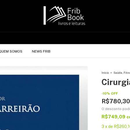
QUEM SOMOS
NEWS FRIB
Início
>
Saúde, Fitne
Cirurgi
-
10
%
OFF
R$780,30
O desconto pod
R$749,09
c
3
x
de
R$260,1