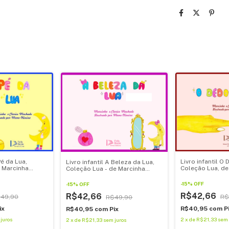
Pé da Lua,
Livro infantil O
Livro infantil A Beleza da Lua,
 Marcinha
Coleção Lua, de
Coleção Lua - de Marcinha
Machado
Machado
-
15
%
OFF
-
15
%
OFF
R$42,66
R$42,66
49,90
R$
R$49,90
ix
R$40,95
com
P
R$40,95
com
Pix
juros
2
x
de
R$21,33
sem 
2
x
de
R$21,33
sem juros