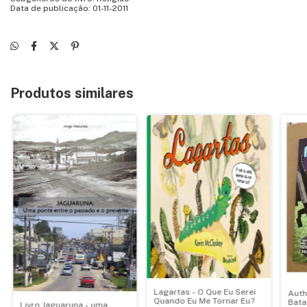
Data de publicação: 01-11-2011
Produtos similares
Lagartas - O Que Eu Serei
Auth
Quando Eu Me Tornar Eu?
Bata
Livro Jaguaruna - uma