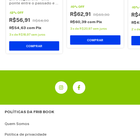
Dra
ponte entre o passado e o
-
10
%
OFF
presente, de Jorge
-
10
%
Natureza
-
12
%
OFF
R$62,91
R$
R$69,90
R$56,91
R$64,90
R$60,39
com
Pix
R$4
R$54,63
com
Pix
3
x
de
R$20,97
sem juros
2
x
d
3
x
de
R$18,97
sem juros
COMPRAR
POLÍTICAS DA FRIB BOOK
Quem Somos
Política de privacidade