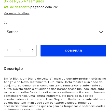
3
x
de
R$25,47
sem juros
4% de desconto
pagando com Pix
Ver mais detalhes
Cor
Descrição
Em "A Bíblia: Um Diário de Leitura", mais do que interpretar histórias no
Antigo e no Novo Testamento, Luiz Paulo Horta mostra a unidade do
conjunto, ao demonstrar como um texto remete constantemente ao
outro. Revela ainda a atualidade dos personagens bíblicos, enquanto
vai tecendo reflexões sobre dilemas e sentimentos típicos do homem
contemporâneo. Uma leitura instigante, até para os que estão
acostumados a interpretar o Livro Sagrado. Um livro tocante, até para
os que não tem intimidade com os textos bíblicos, tornando
acessíveis temas amplos que realçam as fraquezas e potencialidades
do homem na vida cotidiana.