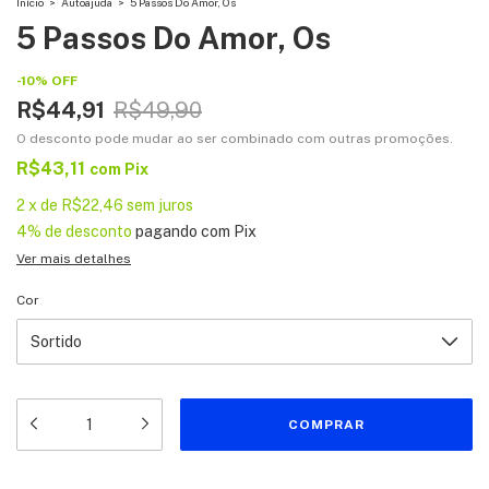
Início
>
Autoajuda
>
5 Passos Do Amor, Os
5 Passos Do Amor, Os
-
10
%
OFF
R$44,91
R$49,90
O desconto pode mudar ao ser combinado com outras promoções.
R$43,11
com
Pix
2
x
de
R$22,46
sem juros
4% de desconto
pagando com Pix
Ver mais detalhes
Cor