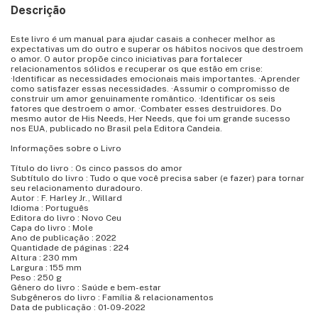
Descrição
Este livro é um manual para ajudar casais a conhecer melhor as
expectativas um do outro e superar os hábitos nocivos que destroem
o amor. O autor propõe cinco iniciativas para fortalecer
relacionamentos sólidos e recuperar os que estão em crise:
·Identificar as necessidades emocionais mais importantes. ·Aprender
como satisfazer essas necessidades. ·Assumir o compromisso de
construir um amor genuinamente romântico. ·Identificar os seis
fatores que destroem o amor. ·Combater esses destruidores. Do
mesmo autor de His Needs, Her Needs, que foi um grande sucesso
nos EUA, publicado no Brasil pela Editora Candeia.
Informações sobre o Livro
Título do livro : Os cinco passos do amor
Subtítulo do livro : Tudo o que você precisa saber (e fazer) para tornar
seu relacionamento duradouro.
Autor : F. Harley Jr., Willard
Idioma : Português
Editora do livro : Novo Ceu
Capa do livro : Mole
Ano de publicação : 2022
Quantidade de páginas : 224
Altura : 230 mm
Largura : 155 mm
Peso : 250 g
Gênero do livro : Saúde e bem-estar
Subgêneros do livro : Família & relacionamentos
Data de publicação : 01-09-2022