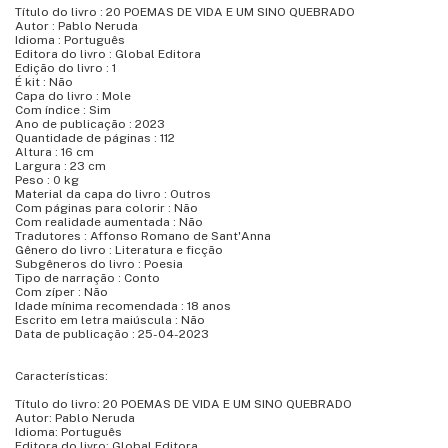
Título do livro : 20 POEMAS DE VIDA E UM SINO QUEBRADO
Autor : Pablo Neruda
Idioma : Português
Editora do livro : Global Editora
Edição do livro : 1
É kit : Não
Capa do livro : Mole
Com índice : Sim
Ano de publicação : 2023
Quantidade de páginas : 112
Altura : 16 cm
Largura : 23 cm
Peso : 0 kg
Material da capa do livro : Outros
Com páginas para colorir : Não
Com realidade aumentada : Não
Tradutores : Affonso Romano de Sant'Anna
Gênero do livro : Literatura e ficção
Subgêneros do livro : Poesia
Tipo de narração : Conto
Com zíper : Não
Idade mínima recomendada : 18 anos
Escrito em letra maiúscula : Não
Data de publicação : 25-04-2023
Características:
Título do livro: 20 POEMAS DE VIDA E UM SINO QUEBRADO
Autor: Pablo Neruda
Idioma: Português
Editora do livro: Global Editora