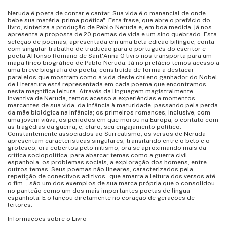
Neruda é poeta de contar e cantar. Sua vida é o manancial de onde
bebe sua matéria-prima poética". Esta frase, que abre o prefácio do
livro, sintetiza a produção de Pablo Neruda e, em boa medida, já nos
apresenta a proposta de 20 poemas de vida e um sino quebrado. Esta
seleção de poemas, apresentada em uma bela edição bilíngue, conta
com singular trabalho de tradução para o português do escritor e
poeta Affonso Romano de Sant'Anna O livro nos transporta para um
mapa lírico biográfico de Pablo Neruda. Já no prefácio temos acesso a
uma breve biografia do poeta, construída de forma a destacar
paralelos que mostram como a vida deste chileno ganhador do Nobel
de Literatura está representada em cada poema que encontramos
nesta magnífica leitura. Através da linguagem magistralmente
inventiva de Neruda, temos acesso a experiências e momentos
marcantes de sua vida, da infância à maturidade, passando pela perda
da mãe biológica na infância; os primeiros romances, inclusive, com
uma jovem viúva; os períodos em que morou na Europa; o contato com
as tragédias da guerra; e, claro, seu engajamento político.
Constantemente associados ao Surrealismo, os versos de Neruda
apresentam características singulares, transitando entre o belo e o
grotesco, ora cobertos pelo niilismo, ora se aproximando mais da
crítica sociopolítica, para abarcar temas como a guerra civil
espanhola, os problemas sociais, a exploração dos homens, entre
outros temas. Seus poemas não lineares, caracterizados pela
repetição de conectivos aditivos - que amarra a leitura dos versos até
o fim -, são um dos exemplos de sua marca própria que o consolidou
no panteão como um dos mais importantes poetas de língua
espanhola. E o lançou diretamente no coração de gerações de
leitores.
Informações sobre o Livro