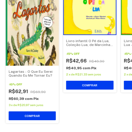
Livro infantil O Pé da Lua,
Livro
Coleção Lua, de Marcinha
Lua 
Machado
Marc
-
15
%
OFF
-
15
%
R$42,66
R$
R$49,90
R$40,95
com
Pix
R$4
Lagartas - O Que Eu Serei
2
x
de
R$21,33
sem juros
2
x
d
Quando Eu Me Tornar Eu?
-
10
%
OFF
R$62,91
R$69,90
R$60,39
com
Pix
3
x
de
R$20,97
sem juros
COMPRAR