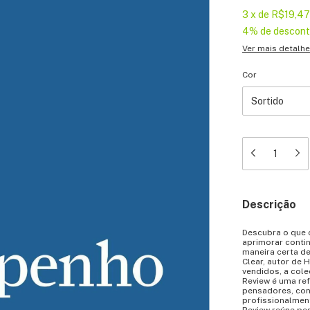
3
x
de
R$19,47
4% de descon
Ver mais detalh
Cor
Descrição
Descubra o que 
aprimorar contin
maneira certa d
Clear, autor de 
vendidos, a col
Review é uma re
pensadores, con
profissionalment