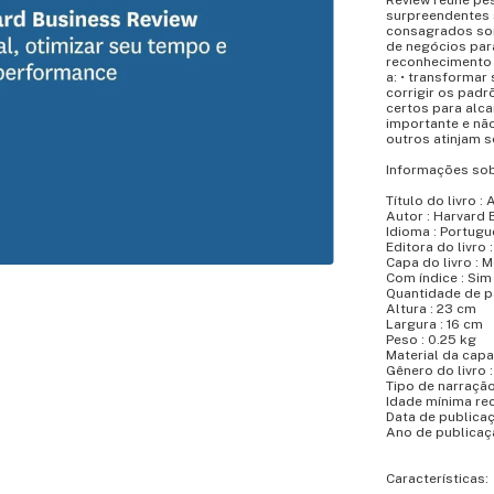
Review reúne pe
surpreendentes 
consagrados so
de negócios para
reconhecimento p
a: • transformar
corrigir os padr
certos para alca
importante e não
outros atinjam s
Informações sob
Título do livro :
Autor : Harvard 
Idioma : Portugu
Editora do livro 
Capa do livro : 
Com índice : Sim
Quantidade de pá
Altura : 23 cm
Largura : 16 cm
Peso : 0.25 kg
Material da capa 
Gênero do livro 
Tipo de narração
Idade mínima re
Data de publicaç
Ano de publicaç
Características: