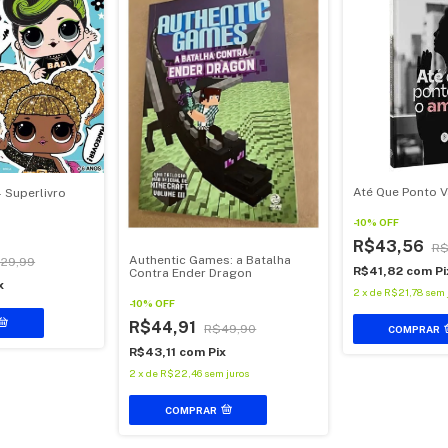
Até Que Ponto V
- Superlivro
-
10
%
OFF
R$43,56
R$
Authentic Games: a Batalha
29,99
R$41,82
com
Pi
Contra Ender Dragon
x
2
x
de
R$21,78
sem 
-
10
%
OFF
R$44,91
R$49,90
COMPRAR
R$43,11
com
Pix
2
x
de
R$22,46
sem juros
COMPRAR