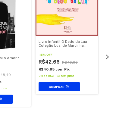
Livro infantil O Dedo da Lua -
Livro infantil A 
Coleção Lua, de Marcinha
Coleção Lua - d
Machado
Machado
-
15
%
OFF
ai o Amor?
-
15
%
OFF
R$42,66
R$49,90
R$42,66
R$
R$40,95
com
Pix
R$40,95
com
Pi
48,40
2
x
de
R$21,33
sem juros
2
x
de
R$21,33
sem 
x
juros