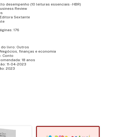
Alto desempenho (10 leituras essenciais - HBR)
Business Review
ês
 Editora Sextante
ole
áginas: 176
 do livro: Outros
 Negócios, finanças e economia
o: Conto
comendada: 18 anos
ção: 11-04-2023
ão: 2023