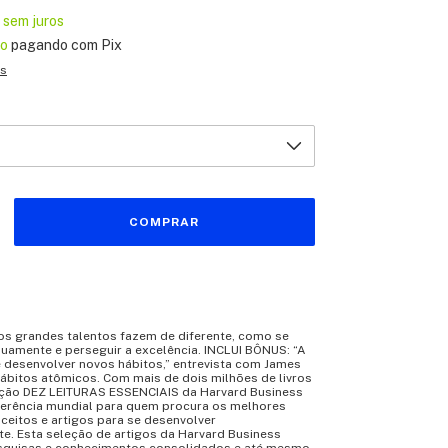
sem juros
to
pagando com Pix
es
os grandes talentos fazem de diferente, como se
uamente e perseguir a excelência. INCLUI BÔNUS: “A
e desenvolver novos hábitos,” entrevista com James
Hábitos atômicos. Com mais de dois milhões de livros
eção DEZ LEITURAS ESSENCIAIS da Harvard Business
ferência mundial para quem procura os melhores
ceitos e artigos para se desenvolver
e. Esta seleção de artigos da Harvard Business