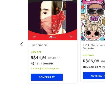
 Pé da Lua,
e Marcinha
Pandemônia
L.O.L. Surprise! 
Secreto
$49,90
-
10
%
OFF
ix
-
10
%
OFF
R$44,91
R$49,90
 juros
R$26,99
R$
R$43,11
com
Pix
R$25,91
com
Pi
2
x
de
R$22,46
sem juros
COMPRAR
COMPRAR