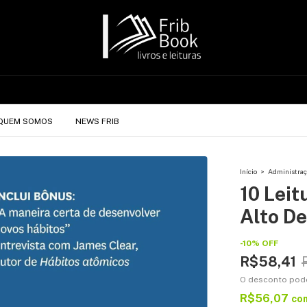
QUEM SOMOS
NEWS FRIB
Início
>
Administraç
10 Leit
Alto D
-
10
%
OFF
R$58,41
O desconto pod
R$56,07
co