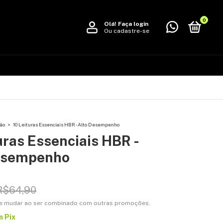
0
Olá!
Faça login
Ou cadastre-se
ão
>
10 Leituras Essenciais HBR - Alto Desempenho
uras Essenciais HBR -
esempenho
R$64,90
e mudar ao ser combinado com outras promoções.
m
Pix