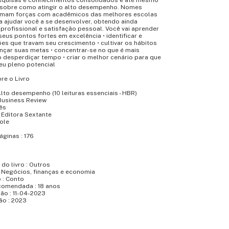
squisas e conhecimentos consolidados e até mesmo
sobre como atingir o alto desempenho. Nomes
mam forças com acadêmicos das melhores escolas
 ajudar você a se desenvolver, obtendo ainda
rofissional e satisfação pessoal. Você vai aprender
 seus pontos fortes em excelência • identificar e
ões que travam seu crescimento • cultivar os hábitos
nçar suas metas • concentrar-se no que é mais
 desperdiçar tempo • criar o melhor cenário para que
eu pleno potencial
re o Livro
 Alto desempenho (10 leituras essenciais - HBR)
Business Review
ês
: Editora Sextante
Mole
ginas : 176
do livro : Outros
: Negócios, finanças e economia
 : Conto
comendada : 18 anos
ão : 11-04-2023
ão : 2023