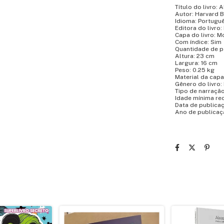
Título do livro: 
Autor: Harvard 
Idioma: Portugu
Editora do livro:
Capa do livro: M
Com índice: Sim
Quantidade de p
Altura: 23 cm
Largura: 16 cm
Peso: 0.25 kg
Material da capa
Gênero do livro:
Tipo de narraçã
Idade mínima re
Data de publica
Ano de publicaç