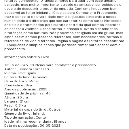
leitores conhecerão 10 ideias simples para lidar com esse desafio
delicado, mas muito importante, através da amizade, curiosidade e o
desejo de descobrir o poder da empatia. Com uma linguagem bem
acessível ao leitor iniciante, 10 Ideias para Combater o Preconceito
traz o conceito de diversidade como a igualdade inerente a nossa
humanidade e a diferença que nos caracteriza como seres históricos,
sociais e determinados pela cultura dentro da qual somos inseridos
ao nascer e vivemos. Dessa forma, a criança é levada a entender as
diferenças como naturais. Nós podemos ser iguais em um grupo, mas
ainda assim somos pessoas diferentes, com necessidades, formas e
referências de vida diferentes. Página a página os leitores descobrirão
10 pequenas e simples ações que poderão tomar para acabar com o
preconceito.
Informações sobre o Livro
Título do livro : 10 Ideias para combater o preconceito
Autor : Eleonora Fornasari
Idioma : Português
Editora do livro : Girassol
Capa do livro : Mole
Com índice : Sim
Ano de publicação : 2023
Quantidade de páginas : 40
Altura : 25 cm
Largura : 21 cm
Peso : 0.3 kg
Material da capa do livro : Outros
Gênero do livro : Infantil
Tipo de narração : Conto
Idade mínima recomendada : 18 anos
Data de publicação : 30-05-2023