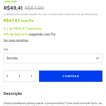
-
10
%
OFF
R$49,41
R$54,90
O desconto pode mudar ao ser combinado com outras promoções.
R$47,43
com
Pix
3
x
de
R$16,47
sem juros
4% de desconto
pagando com Pix
Ver mais detalhes
Cor
Descrição
Como podemos juntos parar o preconceito? Com este incrível livro, os