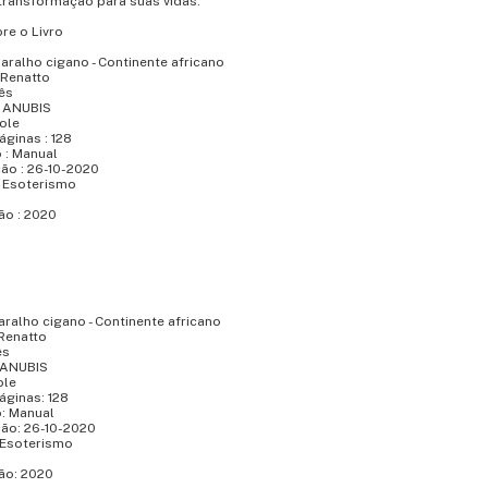
 transformação para suas vidas.
re o Livro
 Baralho cigano - Continente africano
 Renatto
ês
 : ANUBIS
Mole
ginas : 128
 : Manual
ão : 26-10-2020
: Esoterismo
ão : 2020
Baralho cigano - Continente africano
 Renatto
ês
: ANUBIS
ole
áginas: 128
o: Manual
ção: 26-10-2020
 Esoterismo
ão: 2020