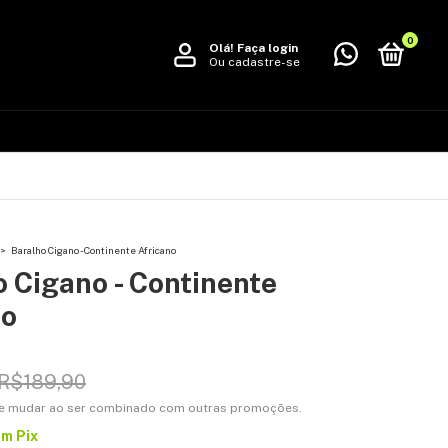
0
Olá!
Faça login
Ou cadastre-se
>
Baralho Cigano - Continente Africano
 Cigano - Continente
no
R$189,90
e mudar ao ser combinado com outras promoções.
om
Pix