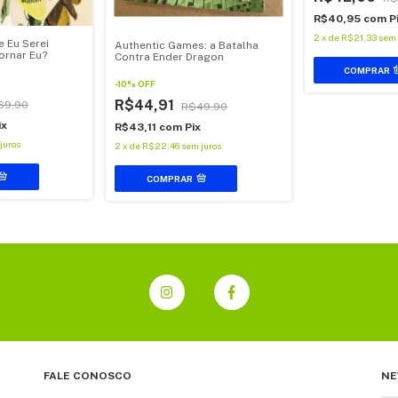
R$40,95
com
P
2
x
de
R$21,33
sem 
e Eu Serei
Authentic Games: a Batalha
ornar Eu?
Contra Ender Dragon
-
10
%
OFF
R$44,91
69,90
R$49,90
ix
R$43,11
com
Pix
juros
2
x
de
R$22,46
sem juros
COMPRAR
FALE CONOSCO
NE