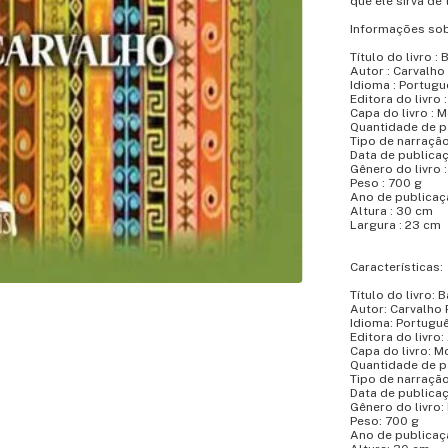
que ele sirva de
Informações sob
Título do livro :
Autor : Carvalho
Idioma : Portugu
Editora do livro
Capa do livro : 
Quantidade de pá
Tipo de narração
Data de publicaç
Gênero do livro 
Peso : 700 g
Ano de publicaç
Altura : 30 cm
Largura : 23 cm
Características:
Título do livro: 
Autor: Carvalho
Idioma: Portugu
Editora do livro
Capa do livro: M
Quantidade de p
Tipo de narraçã
Data de publica
Gênero do livro:
Peso: 700 g
Ano de publicaç