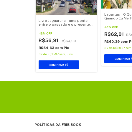
Lagartas - O Qu
i Noel, de
Quando Eu Me T
ado
Livro Jaguaruna - uma ponte
entre o passado e o presente,
-
10
%
OFF
de Jorge Natureza
R$62,91
-
12
%
OFF
R$
$49,92
R$56,91
R$64,90
R$60,39
com
P
ix
R$54,63
com
Pix
3
x
de
R$20,97
sem 
 juros
3
x
de
R$18,97
sem juros
COMPRAR
POLÍTICAS DA FRIB BOOK