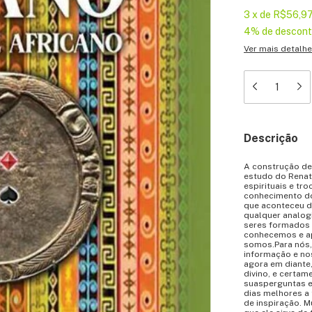
3
x
de
R$56,9
4% de descon
Ver mais detalh
Descrição
A construção de
estudo do Renatt
espirituais e tr
conhecimento do 
que aconteceu de
qualquer analog
seres formados
conhecemos e ap
somos.Para nós,
informação e no
agora em diante
divino, e certa
suasperguntas e
dias melhores a
de inspiração. 