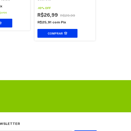
R$42,66
R$
ix
-
10
%
OFF
R$40,95
com
Pi
juros
R$26,99
2
x
de
R$21,33
sem 
R$29,99
R$25,91
com
Pix
COMPRAR
WSLETTER