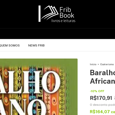
QUEM SOMOS
NEWS FRIB
Início
>
Esoterismo
Baralho
Africa
-
10
%
OFF
R$170,91
O desconto pod
R$164,07
c