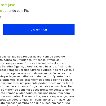
7
sem juros
to
pagando com Pix
es
ssas cartas não foi por acaso, vem de anos de
o sobre as Divindades Africanas, vivências
ocas com pessoas. Ele associa sua sabedoria ao
Baralho Cigano, o qual faz uso há anos. A sintonia
ssa relação Baralho Cigano e África, nos faz ver que
ia converge na scoberta da nossa essência: somos
 de pedaços espalhados pelo mundo. Quanto mais
rendemos, mais entendemos o quão bonito e igual
 cartomantes, um presente poder ter em mãos tanta
s conectar com essa força das nossas matrizes. De
, contaremos com mais essa ponte de contato com o
mente iremos ajudar aqueles que nos procuram com
 necessidades. Traremos luz, amor e esperança para
 todos.A você, amigo, um caminho ainda mais cheio
Muito sucesso sempre!Aos que buscarem esse livro,