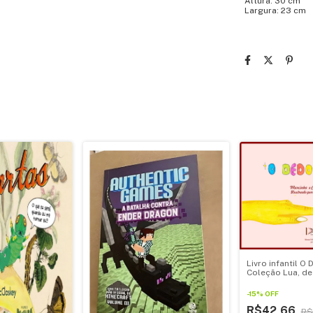
Altura: 30 cm
Largura: 23 cm
Livro infantil O
Coleção Lua, de
Machado
-
15
%
OFF
R$42,66
R$