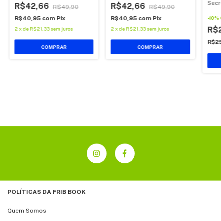
Secr
R$42,66
R$42,66
R$49,90
R$49,90
-
10
%
R$40,95
com
Pix
R$40,95
com
Pix
R$
2
x
de
R$21,33
sem juros
2
x
de
R$21,33
sem juros
R$2
POLÍTICAS DA FRIB BOOK
Quem Somos