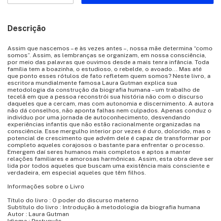
Descrição
Assim que nascemos – e às vezes antes –, nossa mãe determina “como
somos”. Assim, as lembranças se organizam, em nossa consciência,
por meio das palavras que ouvimos desde a mais tenra infância. Toda
família tem a boazinha, o estudioso, o rebelde, o avoado... Mas até
que ponto esses rótulos de fato refletem quem somos? Neste livro, a
escritora mundialmente famosa Laura Gutman explica sua
metodologia da construção da biografia humana – um trabalho de
tecelã em que a pessoa reconstrói sua história não com o discurso
daqueles que a cercam, mas com autonomia e discernimento. A autora
não dá conselhos, não aponta falhas nem culpados. Apenas conduz o
indivíduo por uma jornada de autoconhecimento, desvendando
experiências infantis que não estão racionalmente organizadas na
consciência. Esse mergulho interior por vezes é duro, dolorido, mas o
potencial de crescimento que advém dele é capaz de transformar por
completo aqueles corajosos o bastante para enfrentar o processo.
Emergem daí seres humanos mais completos e aptos a manter
relações familiares e amorosas harmônicas. Assim, esta obra deve ser
lida por todos aqueles que buscam uma existência mais consciente e
verdadeira, em especial aqueles que têm filhos.
Informações sobre o Livro
Título do livro : O poder do discurso materno
Subtítulo do livro : Introdução à metodologia da biografia humana
Autor : Laura Gutman
Idioma : Português