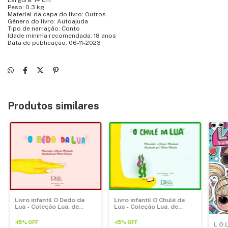
Peso: 0.3 kg
Material da capa do livro: Outros
Gênero do livro: Autoajuda
Tipo de narração: Conto
Idade mínima recomendada: 18 anos
Data de publicação: 06-11-2023
Produtos similares
Livro infantil O Dedo da
Livro infantil O Chulé da
Lua - Coleção Lua, de
Lua - Coleção Lua, de
Marcinha Machado
Marcinha Machado.
-
15
%
OFF
-
15
%
OFF
L.O.L