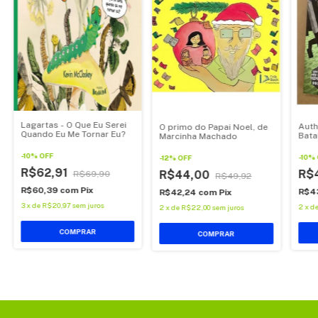
Lagartas - O Que Eu Serei
Auth
O primo do Papai Noel, de
Quando Eu Me Tornar Eu?
Bata
Marcinha Machado
Dra
-
10
%
OFF
-
10
%
-
12
%
OFF
R$62,91
R$
R$44,00
R$69,90
R$49,92
R$60,39
com
Pix
R$4
R$42,24
com
Pix
3
x
de
R$20,97
sem juros
2
x
d
2
x
de
R$22,00
sem juros
COMPRAR