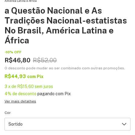
América Latina e África
a Questão Nacional e As
Tradições Nacional-estatistas
No Brasil, América Latina e
África
-
10
%
OFF
R$46,80
R$52,00
O desconto pode mudar ao ser combinado com outras promoções.
R$44,93
com
Pix
3
x
de
R$15,60
sem juros
4% de desconto
pagando com Pix
Ver mais detalhes
Cor